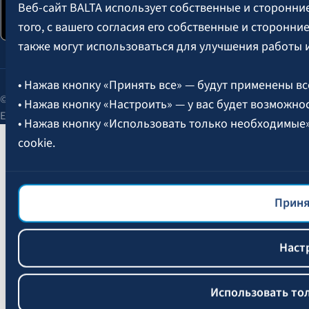
Веб-сайт BALTA использует собственные и сторонни
того, с вашего согласия его собственные и сторонн
также могут использоваться для улучшения работы 
• Нажав кнопку «Принять все» — будут применены вс
© 2026 AAS BALTA | улица Сканстес 25, Рига, LV-1013, Латвия.
• Нажав кнопку «Настроить» — у вас будет возможно
Единый рег. № 40003049409.
• Нажав кнопку «Использовать только необходимые
cookie.
Более подробная информация об управлении файлам
файлов cookie
BALTA.
Приня
Наст
Использовать то