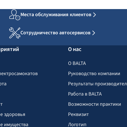
Места обслуживания клиентов
Сотрудничество автосервисов
приятий
О нас
О BALTA
лектросамокатов
Руководство компании
рта
Результаты производите
Работа в BALTA
т
Возможности практики
е здоровья
Реквизит
е имущества
Логотип