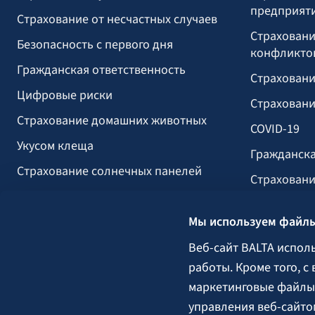
предприят
Страхование от несчастных случаев
Страховани
Безопасность с первого дня
конфликто
Гражданская ответственность
Страховани
Цифровые риски
Страховани
Страхование домашних животных
COVID-19
Укусом клеща
Гражданска
Страхование солнечных панелей
Страховани
Страхование прогулочных судов
вызванных 
Мы используем файлы
Строительс
Сельское х
Веб-сайт BALTA испол
работы. Кроме того, с
Груз
маркетинговые файлы 
Гарантии, 
управления веб-сайто