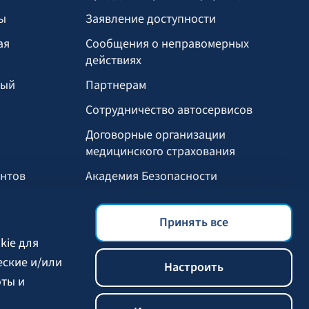
ы
Заявление доступности
ая
Сообщения о неправомерных
действиях
ный
Партнерам
Сотрудничество автосервисов
И
Договорные организации
медицинского страхования
ентов
Академия Безопасности
Мобильное приложение БАЛТА
Принять все
Выгоды для клиентов
kie для
еские и/или
Настроить
оты и