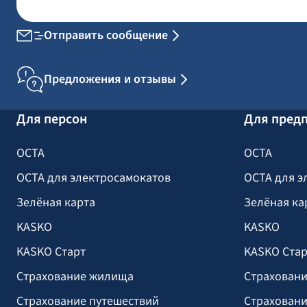
Отправить сообщение
Предложения и отзывы
Для персон
Для пред
OCTA
OCTA
OCTA для электросамокатов
OCTA для э
Зелёная карта
Зелёная ка
KASKO
KASKO
KASKO Старт
KASKO Стар
Страхование жилища
Страховани
Страхование путешествий
Страховани