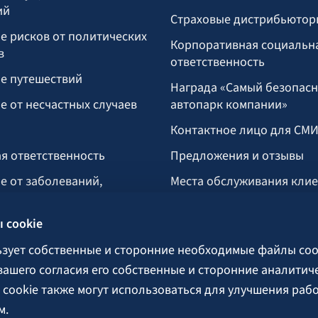
ий
Страховые дистрибьютор
е рисков от политических
Корпоративная социальн
в
ответственность
е путешествий
Награда «Самый безопас
е от несчастных случаев
автопарк компании»
Контактное лицо для СМ
я ответственность
Предложения и отзывы
е от заболеваний,
Места обслуживания кли
укусом клеща
 cookie
тво
озяйство
ьзует собственные и сторонние необходимые файлы coo
 вашего согласия его собственные и сторонние аналитич
cookie также могут использоваться для улучшения раб
поручительства
м.