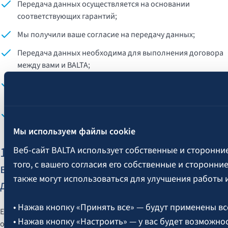
Передача данных осуществляется на основании
соответствующих гарантий;
Мы получили ваше согласие на передачу данных;
Передача данных необходима для выполнения договора
между вами и BALTA;
Передача данных необходима для заключения договора
между BALTA и другим лицом в ваших интересах;
Передача данных необходима для подачи, осуществления
или защиты законных требований.
Мы используем файлы cookie
14. Куда вы можете подать жалобу по
Веб-сайт BALTA использует собственные и сторонни
того, с вашего согласия его собственные и сторонн
вопросам, связанным с обработкой
также могут использоваться для улучшения работы 
данных
• Нажав кнопку «Принять все» — будут применены вс
Если у вас возникли вопросы или возражения относительно
• Нажав кнопку «Настроить» — у вас будет возможно
обработки ваших персональных данных, мы рекомендуем в