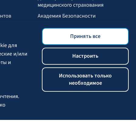
медицинского страхования
ентов
Академия Безопасности
Мобильное приложение БАЛТА
Принять все
Выгоды для клиентов
kie для
еские и/или
Настроить
оты и
Использовать только
необходимое
очтения.
ько
итике