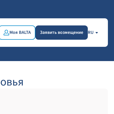
Моя BALTA
Заявить возмещение
RU
ровья