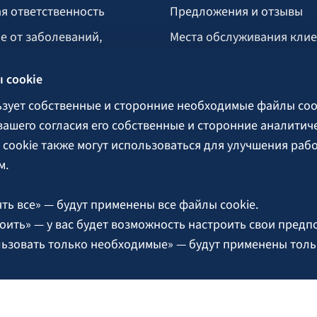
я ответственность
Предложения и отзывы
е от заболеваний,
Места обслуживания кли
укусом клеща
 cookie
тво
озяйство
ьзует собственные и сторонние необходимые файлы coo
 вашего согласия его собственные и сторонние аналитич
cookie также могут использоваться для улучшения раб
поручительства
м.
ть все» — будут применены все файлы cookie.
оить» — у вас будет возможность настроить свои предп
льзовать только необходимые» — будут применены тол
okie.
рмация об управлении файлами cookie доступна в
Пол
. Единый рег. № 40003049409.