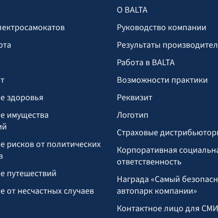
О BALTA
лектросамокатов
Руководство компании
рта
Результаты производите
Работа в BALTA
т
Возможности практики
е здоровья
Реквизит
е имущества
Логотип
ий
Страховые дистрибьютор
е рисков от политических
Корпоративная социальн
в
ответственность
е путешествий
Награда «Самый безопас
е от несчастных случаев
автопарк компании»
Контактное лицо для СМ