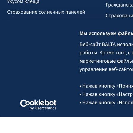
Укусом клеща
Гражданска
Страхование солнечных панелей
Страховани
Страхование прогулочных судов
вызванных 
Мы используем файлы
Строительс
Сельское х
Веб-сайт BALTA испол
работы. Кроме того, с
Груз
маркетинговые файлы 
Гарантии, 
управления веб-сайто
• Нажав кнопку «Приня
Следите за нами:
• Нажав кнопку «Настр
• Нажав кнопку «Испо
необходимые файлы co
Более подробная инфо
© 2026 AAS BALTA | улица Сканстес 25, Рига, LV-1013, Латвия