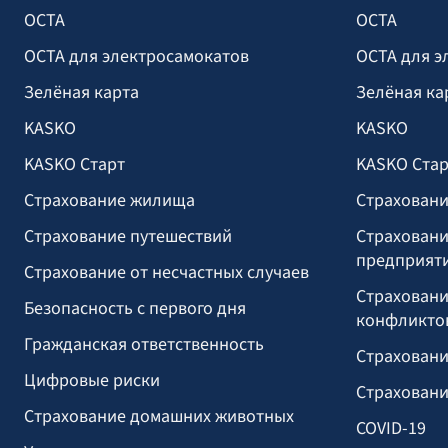
OCTA
OCTA
OCTA для электросамокатов
OCTA для э
Зелёная карта
Зелёная ка
KASKO
KASKO
KASKO Старт
KASKO Стар
Страхование жилища
Страховани
Страхование путешествий
Страховани
предприят
Страхование от несчастных случаев
Страховани
Безопасность с первого дня
конфликто
Гражданская ответственность
Страховани
Цифровые риски
Страховани
Страхование домашних животных
COVID-19