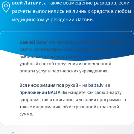
всей Латвии
, а также возмещение расходов, если
расчеты выполнялись из личных средств в любом
медицинском учреждении Латвии.
Важно!
Берегите природу и вместо пластиковых
карт и распечатанных на бумаге программ
выбирайте э-карты здоровья – надежный и
удобный способ получения и немедленной
оплаты услуг в партнерских учреждениях.
Вся информация под рукой
– на
balta.lv
и в
приложении BALTA
Вы найдете как свою э-карту
здоровья, так и описание, и условия программы, а
также информацию об истраченной страховой
сумме.