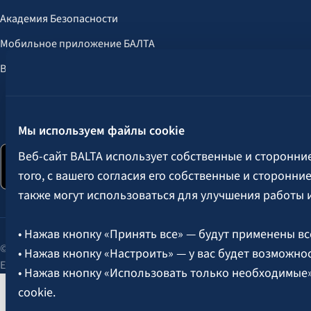
Академия Безопасности
Мобильное приложение БАЛТА
Выгоды для клиентов
Следите за нами:
Мы используем файлы cookie
Веб-сайт BALTA использует собственные и сторонни
того, с вашего согласия его собственные и сторонн
также могут использоваться для улучшения работы 
• Нажав кнопку «Принять все» — будут применены вс
© 2026 AAS BALTA | улица Сканстес 25, Рига, LV-1013, Латвия.
• Нажав кнопку «Настроить» — у вас будет возможно
Единый рег. № 40003049409.
• Нажав кнопку «Использовать только необходимые
cookie.