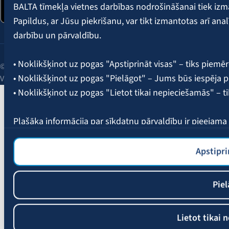
BALTA tīmekļa vietnes darbības nodrošināšanai tiek iz
Papildus, ar Jūsu piekrišanu, var tikt izmantotas arī ana
darbību un pārvaldību.
• Noklikšķinot uz pogas "Apstiprināt visas" – tiks piemēr
© 2026 AAS BALTA | Skanstes iela 25, Rīga, LV-1013, Latvija.
• Noklikšķinot uz pogas "Pielāgot" – Jums būs iespēja pi
Vienotais reģ. Nr. 40003049409.
• Noklikšķinot uz pogas "Lietot tikai nepieciešamās" – t
Plašāka informācija par sīkdatņu pārvaldību ir pieejam
Apstipri
Piel
Lietot tikai 