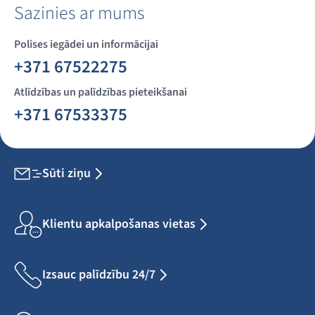
Sazinies ar mums
Polises iegādei un informācijai
+371 67522275
Atlīdzības un palīdzības pieteikšanai
+371 67533375
Sūti ziņu
Klientu apkalpošanas vietas
Izsauc palīdzību 24/7