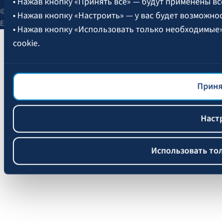
• Нажав кнопку «Принять все» — будут применены вс
© 2026 AAS BALTA | улица Сканстес 25, Рига, LV-1013, Латвия.
• Нажав кнопку «Настроить» — у вас будет возможно
Единый рег. № 40003049409.
• Нажав кнопку «Использовать только необходимые
cookie.
Более подробная информация об управлении файлам
файлов cookie
BALTA.
Приня
Наст
Использовать то