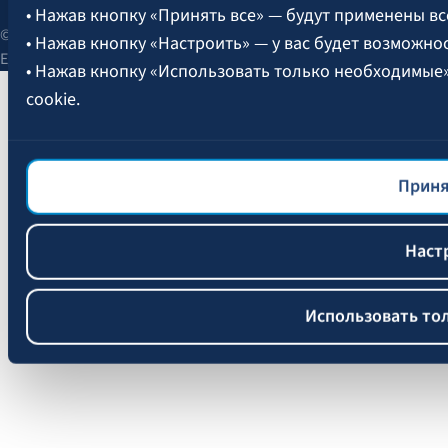
• Нажав кнопку «Принять все» — будут применены вс
© 2026 AAS BALTA | улица Сканстес 25, Рига, LV-1013, Латвия.
• Нажав кнопку «Настроить» — у вас будет возможно
Единый рег. № 40003049409.
• Нажав кнопку «Использовать только необходимые
cookie.
Более подробная информация об управлении файлам
файлов cookie
BALTA.
Приня
Наст
Использовать то