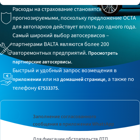
Расходы на страхование становятся
прогнозируемыми, поскольку предложение OCTA
для автопарков действует вплоть до одного года.
Самый широкий выбор автосервисов –
партнерами BALTA являются более 200
авторемонтных предприятий.
Просмотреть
.
партнерские автосервисы
Быстрый и удобный запрос возмещения в
или на
, а также по
приложении
домашней странице
телефону
.
67533375
Заполнение согласованного
сообщения в приложении WhatsApp
Для фиксации обстоятельств ДТП