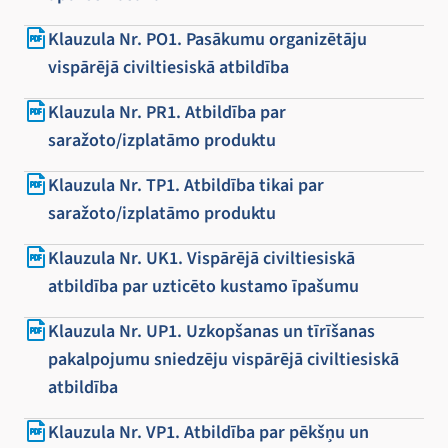
Klauzula Nr. PO1. Pasākumu organizētāju
vispārējā civiltiesiskā atbildība
Klauzula Nr. PR1. Atbildība par
saražoto/izplatāmo produktu
Klauzula Nr. TP1. Atbildība tikai par
saražoto/izplatāmo produktu
Klauzula Nr. UK1. Vispārējā civiltiesiskā
atbildība par uzticēto kustamo īpašumu
Klauzula Nr. UP1. Uzkopšanas un tīrīšanas
pakalpojumu sniedzēju vispārējā civiltiesiskā
atbildība
Klauzula Nr. VP1. Atbildība par pēkšņu un