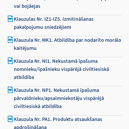
vai bojāejas
Klauzulas Nr. IZ1-IZ5. Izmitināšanas
pakalpojumu sniedzējiem
Klauzula Nr. MK1. Atbildība par nodarīto morālo
kaitējumu
Klauzula Nr. NI1. Nekustamā īpašuma
nomnieku/īpašnieku vispārējā civiltiesiskā
atbildība
Klauzula Nr. NP1. Nekustamā īpašuma
pārvaldnieku/apsaimniekotāju vispārējā
civiltiesiskā atbildība
Klauzula Nr. PA1. Produktu atsaukšanas
apdrošināšana