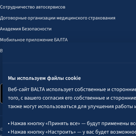
Сотрудничество автосервисов
Договорные организации медицинского страхования
Академия Безопасности
Мобильное приложение БАЛТА
Выгоды для клиентов
Следите за нами:
Мы используем файлы cookie
Веб-сайт BALTA использует собственные и сторонни
того, с вашего согласия его собственные и сторонн
также могут использоваться для улучшения работы 
• Нажав кнопку «Принять все» — будут применены вс
© 2026 AAS BALTA | улица Сканстес 25, Рига, LV-1013, Латвия.
• Нажав кнопку «Настроить» — у вас будет возможно