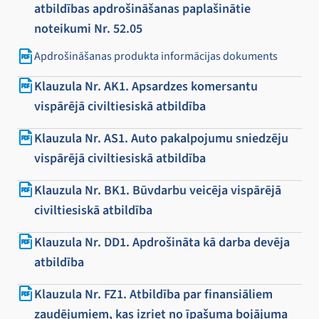
atbildības apdrošināšanas paplašinātie
noteikumi Nr. 52.05
Apdrošināšanas produkta informācijas dokuments
Klauzula Nr. AK1. Apsardzes komersantu
vispārējā civiltiesiskā atbildība
Klauzula Nr. AS1. Auto pakalpojumu sniedzēju
vispārējā civiltiesiskā atbildība
Klauzula Nr. BK1. Būvdarbu veicēja vispārējā
civiltiesiskā atbildība
Klauzula Nr. DD1. Apdrošināta kā darba devēja
atbildība
Klauzula Nr. FZ1. Atbildība par finansiāliem
zaudējumiem, kas izriet no īpašuma bojājuma