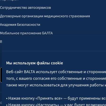
Сотрудничество автосервисов
Договорные организации медицинского страхования
Академия Безопасности
Мобильное приложение БАЛТА
Выгоды для клиентов
Следите за нами:
Мы используем файлы cookie
Веб-сайт BALTA использует собственные и сторонни
того, с вашего согласия его собственные и сторонн
также могут использоваться для улучшения работы 
• Нажав кнопку «Принять все» — будут применены вс
© 2026 AAS BALTA | улица Сканстес 25, Рига, LV-1013, Латвия.
• Нажав кнопку «Настроить» — у вас будет возможно