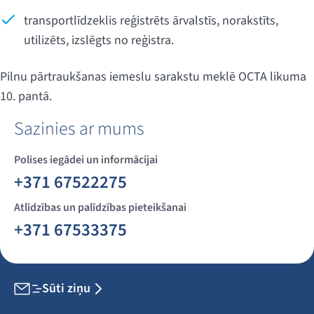
transportlīdzeklis reģistrēts ārvalstīs, norakstīts,
utilizēts, izslēgts no reģistra.
Pilnu pārtraukšanas iemeslu sarakstu meklē OCTA likuma
10. pantā.
Sazinies ar mums
Polises iegādei un informācijai
+371 67522275
Atlīdzības un palīdzības pieteikšanai
+371 67533375
Sūti ziņu