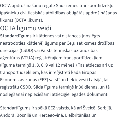
OCTA apdrošināšanu regulē Sauszemes transportlīdzekļu
īpašnieku civiltiesiskās atbildības obligātās apdrošināšanas
likums (OCTA likums).
OCTA līgumu veidi
Standartlīgums
ir klātienes vai distances (noslēgts
neatrodoties klātienē) līgums par Ceļu satiksmes drošības
direkcijas (CSDD) vai Valsts tehniskās uzraudzības
aģentūras (VTUA) reģistrētajiem transportlīdzekļiem
(līguma termiņš 1, 3, 6, 9 vai 12 mēneši) Tas attiecas arī uz
transportlīdzekļiem, kas ir reģistrēti kādā Eiropas
Ekonomikas zonas (EEZ) valstī un tiek ievesti Latvijā, lai
reģistrētu CSDD. Šāda līguma termiņš ir 30 dienas, un tā
noslēgšanai nepieciešami attiecīgie iegādes dokumenti.
Standartlīgums ir spēkā EEZ valstīs, kā arī Šveicē, Serbijā,
Andorā, Bosnijā un Hercegovinā, Lielbritānijas un