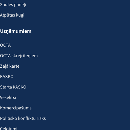
Saules paneļi
Atpūtas kuģi
Uzņēmumiem
OCTA
OCTA skrejriteņiem
Zaļā karte
KASKO
Starta KASKO
Veselība
Komercīpašums
Politisko konfliktu risks
Ceļojumi