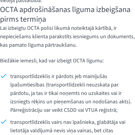
vietējā pašvaldībā.
OCTA apdrošināšanas līguma izbeigšana
pirms termiņa
Lai izbeigtu OCTA polisi likumā noteiktajā kārtībā, ir
nepieciešams klienta parakstīts iesniegums un dokuments,
kas pamato līguma pārtraukšanu.
Biežākie iemesli, kad var izbeigt OCTA līgumu:
transportlīdzeklis ir pārdots jeb mainījušās
īpašumtiesības (transportlīdzekli neuzskata par
pārdotu, ja tas ir tikai noņemts no uzskaites vai ir
izsniegts rēķins un pieņemšanas un nodošanas akts).
Pārreģistrāciju var veikt CSDD vai VTUA reģistrā;
transportlīdzeklis vairs nav īpašnieka, glabātāja vai
lietotāja valdījumā nevis viņa vainas, bet citas