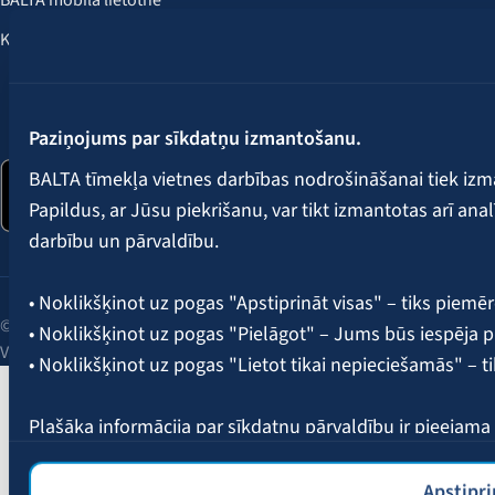
BALTA mobilā lietotne
Klientu labumi
Seko mums:
Paziņojums par sīkdatņu izmantošanu.
BALTA tīmekļa vietnes darbības nodrošināšanai tiek iz
Papildus, ar Jūsu piekrišanu, var tikt izmantotas arī ana
darbību un pārvaldību.
• Noklikšķinot uz pogas "Apstiprināt visas" – tiks piemēr
© 2026 AAS BALTA | Skanstes iela 25, Rīga, LV-1013, Latvija.
• Noklikšķinot uz pogas "Pielāgot" – Jums būs iespēja pi
Vienotais reģ. Nr. 40003049409.
• Noklikšķinot uz pogas "Lietot tikai nepieciešamās" – t
Plašāka informācija par sīkdatņu pārvaldību ir pieejam
Apstipri