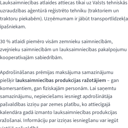
Lauksaimniecības atlaides attiecas tikai uz Valsts tehniskās
uzraudzības aģentūrā reģistrēto tehniku (traktoriem un
traktoru piekabēm). Uzņēmumam ir jābūt transportlīdzekļa
īpašniekam.
30 % atlaidi piemēro visām zemnieku saimniecībām,
zvejnieku saimniecībām un lauksaimniecības pakalpojumu
kooperatīvajām sabiedrībām.
Apdrošināšanas prēmijas maksājuma samazinājumu
piešķir
lauksaimniecības produkcijas ražotājiem
– gan
komersantiem, gan fiziskajām personām. Lai saņemtu
samazinājumu, nepieciešams iesniegt apdrošinātāja
pašvaldības izziņu par zemes platību, ko attiecīgajā
kalendāra gadā izmanto lauksaimniecības produkcijas
ražošanai. Informāciju par izziņas iesniegšanu var iegūt