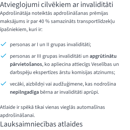
Atvieglojumi cilvēkiem ar invaliditāti
Apdrošinātāja noteiktās apdrošināšanas prēmijas
maksājums ir par 40 % samazināts transportlīdzekļu
īpašniekiem, kuri ir:
personas ar I un II grupas invaliditāti;
personas ar III grupas invaliditāti un
apgrūtinātu
pārvietošanos
, ko apliecina attiecīgs Veselības un
darbspēju ekspertīzes ārstu komisijas atzinums;
vecāki, aizbildņi vai audžuģimene, kas nodrošina
nepilngadīga
bērna ar invaliditāti aprūpi.
Atlaide ir spēkā tikai vienas vieglās automašīnas
apdrošināšanai.
Lauksaimniecības atlaides