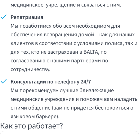
медицинск
ое
учреждение
и связаться с ним
.
Репатриация
Мы
позаботимся
обо
всем
необходимом
для
обеспечения
возвращения
домой
–
как
для
наших
клиентов
в
соответствии
с
условиями
полиса
,
так
и
для
тех
,
кто
не
застрахован
в BALTA,
по
согласованию
с
нашими
партнерами
по
сотрудничеству
.
Консультации по телефону 24/7
Мы порекомендуем лучшие близлежащие
медицинские учреждения и поможем вам наладить
с ними общение (вам не придется беспокоиться о
языковом барьере).
Как это работает?