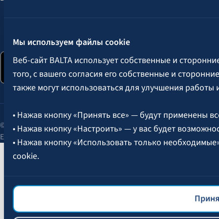
Следите за нами:
Мы используем файлы cookie
Веб-сайт BALTA использует собственные и сторонни
того, с вашего согласия его собственные и сторонн
также могут использоваться для улучшения работы 
• Нажав кнопку «Принять все» — будут применены вс
© 2026 AAS BALTA | улица Сканстес 25, Рига, LV-1013, Латвия.
• Нажав кнопку «Настроить» — у вас будет возможно
Единый рег. № 40003049409.
• Нажав кнопку «Использовать только необходимые
cookie.
Более подробная информация об управлении файлам
файлов cookie
BALTA.
Приня