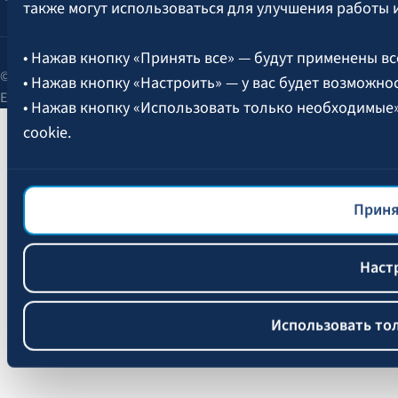
также могут использоваться для улучшения работы 
• Нажав кнопку «Принять все» — будут применены вс
© 2026 AAS BALTA | улица Сканстес 25, Рига, LV-1013, Латвия.
• Нажав кнопку «Настроить» — у вас будет возможно
Единый рег. № 40003049409.
• Нажав кнопку «Использовать только необходимые
cookie.
Более подробная информация об управлении файлам
файлов cookie
BALTA.
Приня
Наст
Использовать то