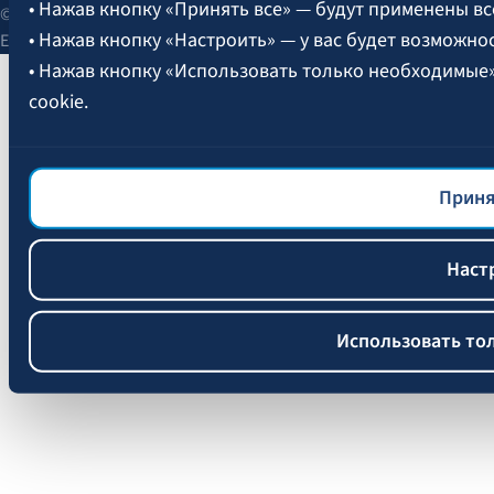
• Нажав кнопку «Принять все» — будут применены вс
© 2026 AAS BALTA | улица Сканстес 25, Рига, LV-1013, Латвия.
• Нажав кнопку «Настроить» — у вас будет возможно
Единый рег. № 40003049409.
• Нажав кнопку «Использовать только необходимые
cookie.
Более подробная информация об управлении файлам
файлов cookie
BALTA.
Приня
Наст
Использовать то