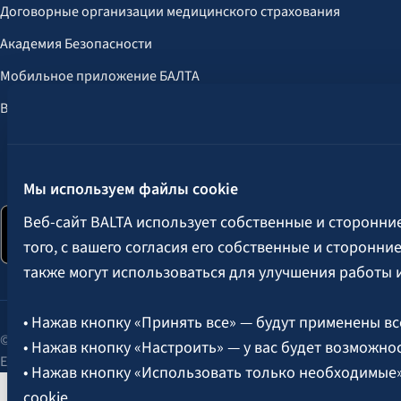
Договорные организации медицинского страхования
Академия Безопасности
Мобильное приложение БАЛТА
Выгоды для клиентов
Следите за нами:
Мы используем файлы cookie
Веб-сайт BALTA использует собственные и сторонни
того, с вашего согласия его собственные и сторонн
также могут использоваться для улучшения работы 
• Нажав кнопку «Принять все» — будут применены вс
© 2026 AAS BALTA | улица Сканстес 25, Рига, LV-1013, Латвия.
• Нажав кнопку «Настроить» — у вас будет возможно
Единый рег. № 40003049409.
• Нажав кнопку «Использовать только необходимые
cookie.