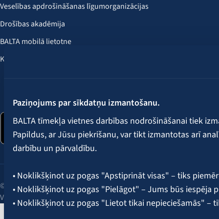
Veselības apdrošināšanas līgumorganizācijas
Drošības akadēmija
BALTA mobilā lietotne
Klientu labumi
Seko mums:
Paziņojums par sīkdatņu izmantošanu.
BALTA tīmekļa vietnes darbības nodrošināšanai tiek iz
Papildus, ar Jūsu piekrišanu, var tikt izmantotas arī ana
darbību un pārvaldību.
• Noklikšķinot uz pogas "Apstiprināt visas" – tiks piemēr
© 2026 AAS BALTA | Skanstes iela 25, Rīga, LV-1013, Latvija.
• Noklikšķinot uz pogas "Pielāgot" – Jums būs iespēja pi
Vienotais reģ. Nr. 40003049409.
• Noklikšķinot uz pogas "Lietot tikai nepieciešamās" – t