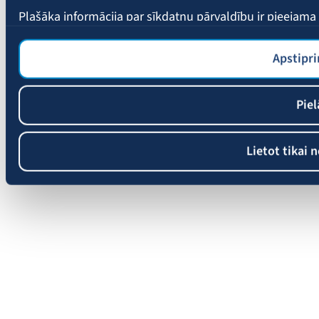
Plašāka informācija par sīkdatņu pārvaldību ir pieejam
Apstipri
Piel
Lietot tikai 