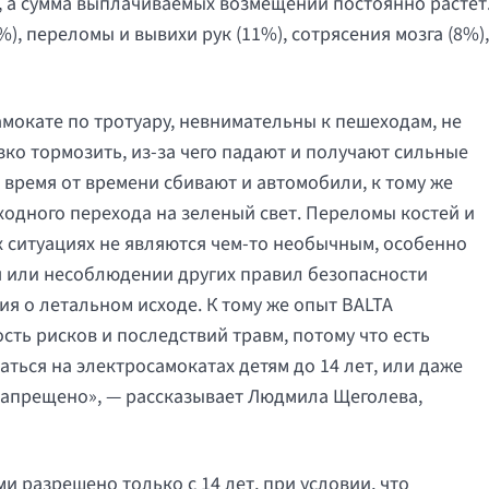
а, а сумма выплачиваемых возмещений постоянно растет
), переломы и вывихи рук (11%), сотрясения мозга (8%),
амокате по тротуару, невнимательны к пешеходам, не
ко тормозить, из-за чего падают и получают сильные
время от времени сбивают и автомобили, к тому же
одного перехода на зеленый свет. Переломы костей и
х ситуациях не являются чем-то необычным, особенно
 или несоблюдении других правил безопасности
я о летальном исходе. К тому же опыт BALTA
сть рисков и последствий травм, потому что есть
ться на электросамокатах детям до 14 лет, или даже
 запрещено», — рассказывает Людмила Щеголева,
.
 разрешено только с 14 лет, при условии, что