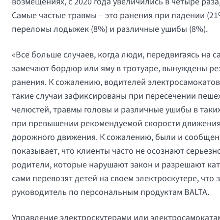
возмещениях, с 2020 года увеличились в четыре раз
Самые частые травмы – это ранения при падении (21%
переломы лодыжек (8%) и различные ушибы (8%).
«Все больше случаев, когда люди, передвигаясь на с
замечают бордюр или яму в тротуаре, вынуждены рез
ранения. К сожалению, водителей электросамокатов 
такие случаи зафиксированы при пересечении пешех
челюстей, травмы головы и различные ушибы в таки
при превышении рекомендуемой скорости движения
дорожного движения. К сожалению, были и сообщени
показывает, что клиенты часто не осознают серьезно
родители, которые нарушают закон и разрешают ката
сами перевозят детей на своем электроскутере, что
руководитель по персональным продуктам BALTA
Управление электроскутерами или электросамокатами