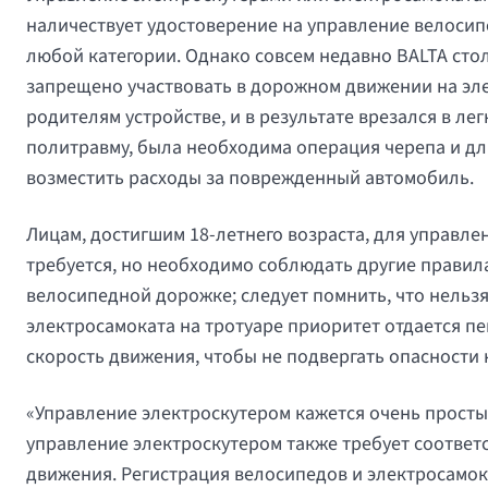
наличествует удостоверение на управление велоси
любой категории. Однако совсем недавно BALTA стол
запрещено участвовать в дорожном движении на эл
родителям устройстве, и в результате врезался в ле
политравму, была необходима операция черепа и д
возместить расходы за поврежденный автомобиль.
Лицам, достигшим 18-летнего возраста, для управл
требуется, но необходимо соблюдать другие правил
велосипедной дорожке; следует помнить, что нельз
электросамоката на тротуаре приоритет отдается 
скорость движения, чтобы не подвергать опасности 
«Управление электроскутером кажется очень простым
управление электроскутером также требует соотве
движения. Регистрация велосипедов и электросамок