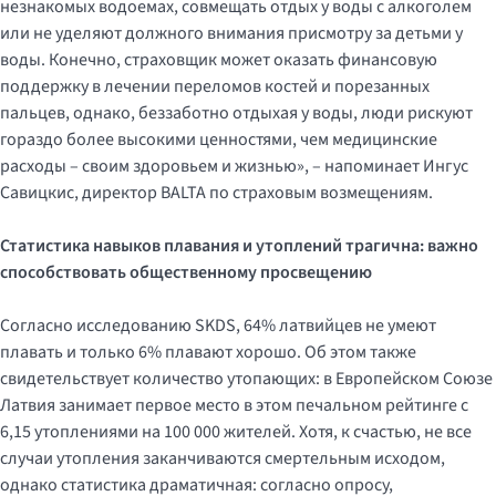
незнакомых водоемах, совмещать отдых у воды с алкоголем
или не уделяют должного внимания присмотру за детьми у
воды. Конечно, страховщик может оказать финансовую
поддержку в лечении переломов костей и порезанных
пальцев, однако, беззаботно отдыхая у воды, люди рискуют
гораздо более высокими ценностями, чем медицинские
расходы – своим здоровьем и жизнью», – напоминает Ингус
Савицкис, директор BALTA по страховым возмещениям.
Статистика навыков плавания и утоплений трагична: важно
способствовать общественному просвещению
Согласно исследованию SKDS, 64% латвийцев не умеют
плавать и только 6% плавают хорошо. Об этом также
свидетельствует количество утопающих: в Европейском Союзе
Латвия занимает первое место в этом печальном рейтинге с
6,15 утоплениями на 100 000 жителей. Хотя, к счастью, не все
случаи утопления заканчиваются смертельным исходом,
однако статистика драматичная: согласно опросу,