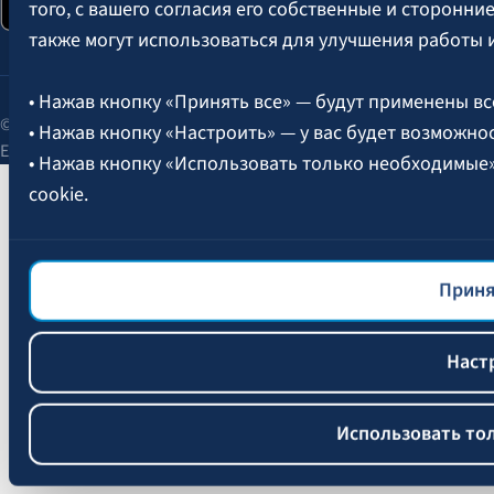
того, с вашего согласия его собственные и сторонн
также могут использоваться для улучшения работы 
• Нажав кнопку «Принять все» — будут применены вс
© 2026 AAS BALTA | улица Сканстес 25, Рига, LV-1013, Латвия.
• Нажав кнопку «Настроить» — у вас будет возможно
Единый рег. № 40003049409.
• Нажав кнопку «Использовать только необходимые
cookie.
Более подробная информация об управлении файлам
файлов cookie
BALTA.
Приня
Наст
Использовать то