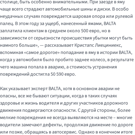
столице, быть особенно внимательными. При заезде в яму
чаще всего страдают автомобильные шины и диски. В особо
неудачных случаях повреждается шаровая опора или рулевой
палец. В этом году за ущерб, нанесенный ямами, BALTA
заплатила клиентам в среднем около 500 евро, но в
зависимости от серьезности происшествия убытки могут быть
намного больше», — рассказывает Кристапс Лиециниекс,
вспоминая «самое дорогое» попадание в яму в истории BALTA,
когда у автомобиля было пробито заднее колесо, в результате
чего машина попала в аварию, а стоимость устранения
повреждений достигла 50 590 евро.
Как указывает эксперт BALTA, хотя в основном аварии не
опасны, все же бывают ситуации, когда в таких случаях
здоровье и жизнь водителя и других участников дорожного
движения подвергаются опасности. С другой стороны, более
мелкие повреждения не всегда выявляются на месте – многие
водители замечают дефекты, продолжая движение по дороге
или позже, обращаясь в автосервис. Однако в конечном итоге