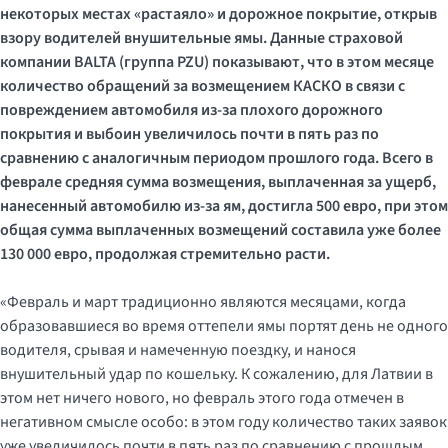
некоторых местах
«
растаяло
»
и дорожное покрытие, открыв
взору водителей внушительные ямы. Данные страховой
компании
BALTA
(группа PZU) показывают, что в этом месяце
количество обращений за возмещением КАСКО в связи с
повреждением автомобиля из-за плохого дорожного
покрытия и выбоин увеличилось почти в пять раз по
сравнению с аналогичным периодом прошлого года. Всего в
феврале средняя сумма возмещения, выплаченная за ущерб,
нанесенный автомобилю из-за ям, достигла 500 евро, при этом
общая сумма выплаченных возмещений составила уже более
130 000 евро, продолжая стремительно расти.
«Февраль и март традиционно являются месяцами, когда
образовавшиеся во время оттепели ямы портят день не одного
водителя, срывая и намеченную поездку, и нанося
внушительный удар по кошельку. К сожалению, для Латвии в
этом нет ничего нового, но февраль этого года отмечен в
негативном смысле особо: в этом году количество таких заявок
уже увеличилось почти в пять раз по сравнению с прошлым