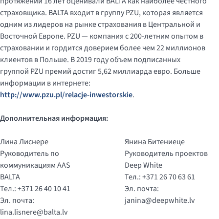
протяжении 16 лет оценивали BALTA как наиболее честного
страховщика. BALTA входит в группу PZU, которая является
одним из лидеров на рынке страхования в Центральной и
Восточной Европе. PZU — компания с 200-летним опытом в
страховании и гордится доверием более чем 22 миллионов
клиентов в Польше. В 2019 году объем подписанных
группой PZU премий достиг 5,62 миллиарда евро. Больше
информации в интернете:
http://www.pzu.pl/relacje-inwestorskie
.
Дополнительная информация:
Лина Лиснере
Янина Битениеце
Руководитель по
Руководитель проектов
коммуникациям AAS
Deep White
BALTA
Тел.: +371 26 70 63 61
Тел.: +371 26 40 10 41
Эл. почта:
Эл. почта:
janina@deepwhite.lv
lina.lisnere@balta.lv