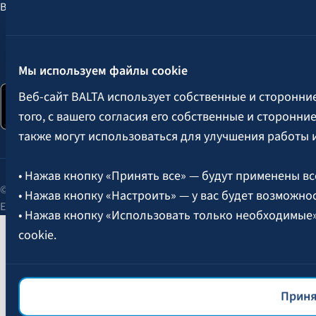
Выгоды для клиентов
Следите за нами:
Мы используем файлы cookie
Веб-сайт BALTA использует собственные и сторонни
того, с вашего согласия его собственные и сторонн
также могут использоваться для улучшения работы 
• Нажав кнопку «Принять все» — будут применены вс
© 2026 AAS BALTA | улица Сканстес 25, Рига, LV-1013, Латвия.
• Нажав кнопку «Настроить» — у вас будет возможно
Единый рег. № 40003049409.
• Нажав кнопку «Использовать только необходимые
cookie.
Более подробная информация об управлении файлам
файлов cookie
BALTA.
Приня