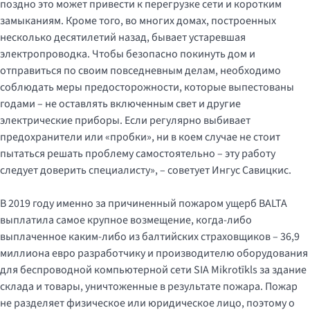
поздно это может привести к перегрузке сети и коротким
замыканиям. Кроме того, во многих домах, построенных
несколько десятилетий назад, бывает устаревшая
электропроводка. Чтобы безопасно покинуть дом и
отправиться по своим повседневным делам, необходимо
соблюдать меры предосторожности, которые выпестованы
годами – не оставлять включенным свет и другие
электрические приборы. Если регулярно выбивает
предохранители или «пробки», ни в коем случае не стоит
пытаться решать проблему самостоятельно – эту работу
следует доверить специалисту», – советует Ингус Савицкис.
В 2019 году именно за причиненный пожаром ущерб BALTA
выплатила самое крупное возмещение, когда-либо
выплаченное каким-либо из балтийских страховщиков – 36,9
миллиона евро разработчику и производителю оборудования
для беспроводной компьютерной сети SIA Mikrotīkls за здание
склада и товары, уничтоженные в результате пожара. Пожар
не разделяет физическое или юридическое лицо, поэтому о