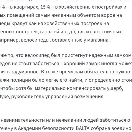
% – в квартирах, 15% – в хозяйственных постройках и
лых помещений самым желанным объектом воров на
еды крадут как из хозяйственных построек на
ных построек, гаражей и т. д.), так и с лестничных
апример, велосипеды, оставленные у магазина.
аже то, что велосипед был пристегнут надежным замком
педов не стоит заботиться – хороший замок иногда може
вить задуманное. В то же время вам обязательно нужно
ражи полиции было легче его найти, и определенно стои
 чтобы хотя бы материально компенсировать ущерб,
Пуке, руководитель управления возмещения
 в невнимательности или нежелании людей заботиться о
почему в Академии безопасности BALTA собрана воедино