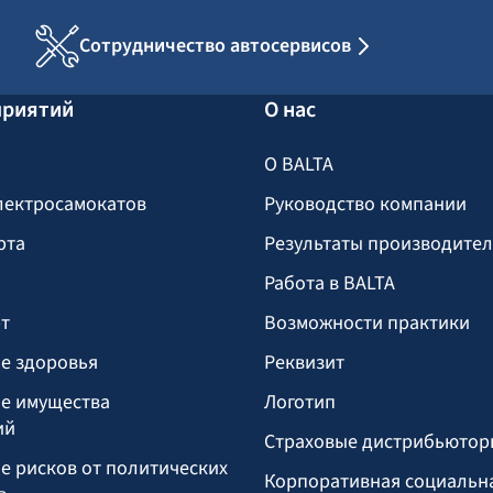
Сотрудничество автосервисов
приятий
О нас
О BALTA
лектросамокатов
Руководство компании
рта
Результаты производите
Работа в BALTA
т
Возможности практики
е здоровья
Реквизит
е имущества
Логотип
ий
Страховые дистрибьютор
е рисков от политических
Корпоративная социальн