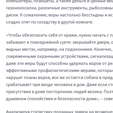
компьютеры, планшеты, а также деньги и ценные вещ
газонокосилки, различные инструменты, рыболовные 
диски. К сожалению, воры настолько бесстыдны и ис
сладко спят по соседству в другой комнате.
«Чтобы обезопасить себя от кражи, нужно начать с 
забывают в повседневной суете: закрывайте двери, 
видных местах, например, на подоконнике. Конечно
современными охранными устройствами, сигнализац
даже эти меры будут способны удержать воров от р
эффективными профилактическими мерами, которые п
нарушат планы воров, все же остается собака в при
срабатывает при входе человека в дом. Даже если с
присутствия в доме посторонних людей велика. Поэ
душевном спокойствии и безопасности дома», – сове
Анализируя статистику поданных заявок на возмещен