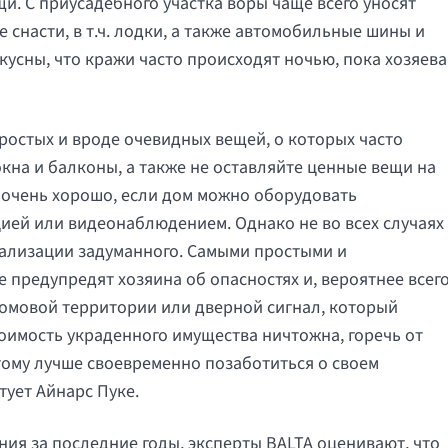
и. С приусадебного участка воры чаще всего уносят
снасти, в т.ч. лодки, а также автомобильные шины и
кусны, что кражи часто происходят ночью, пока хозяева
простых и вроде очевидных вещей, о которых часто
окна и балконы, а также не оставляйте ценные вещи на
, очень хорошо, если дом можно оборудовать
ией или видеонаблюдением. Однако не во всех случаях
еализации задуманного. Самыми простыми и
редупредят хозяина об опасностях и, вероятнее всего
домовой территории или дверной сигнал, который
тоимость украденного имущества ничтожна, горечь от
тому лучше своевременно позаботиться о своем
тует Айнарс Пуке.
ия за последние годы, эксперты BALTA оценивают, что