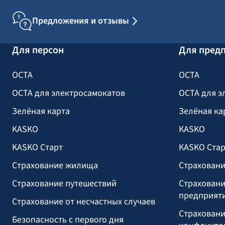
Предложения и отзывы
Для персон
Для пред
OCTA
OCTA
OCTA для электросамокатов
OCTA для э
Зелёная карта
Зелёная ка
KASKO
KASKO
KASKO Старт
KASKO Стар
Страхование жилища
Страховани
Страхование путешествий
Страховани
предприят
Страхование от несчастных случаев
Страховани
Безопасность с первого дня