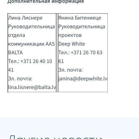
Дополнительная информация
Лина Лиснере
Янина Битениеце
Руководительница
Руководительница
отдела
проектов
коммуникации AAS
Deep White
BALTA
Тел.: +371 26 70 63
Тел.: +371 26 40 10
61
41
Эл. почта:
Эл. почта:
janina@deepwhite.lv
lina.lisnere@balta.lv