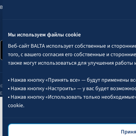
Выгоды для клиентов
Следите за нами:
Мы используем файлы cookie
Веб-сайт BALTA использует собственные и сторонни
того, с вашего согласия его собственные и сторонн
также могут использоваться для улучшения работы 
• Нажав кнопку «Принять все» — будут применены вс
© 2026 AAS BALTA | улица Сканстес 25, Рига, LV-1013, Латвия.
• Нажав кнопку «Настроить» — у вас будет возможно
Единый рег. № 40003049409.
• Нажав кнопку «Использовать только необходимые
cookie.
Более подробная информация об управлении файлам
файлов cookie
BALTA.
Приня