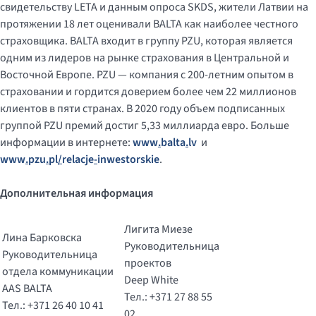
свидетельству LETA и данным опроса SKDS, жители Латвии на
протяжении 18 лет оценивали BALTA как наиболее честного
страховщика. BALTA входит в группу PZU, которая является
одним из лидеров на рынке страхования в Центральной и
Восточной Европе. PZU — компания с 200-летним опытом в
страховании и гордится доверием более чем 22 миллионов
клиентов в пяти странах. В 2020 году объем подписанных
группой PZU премий достиг 5,33 миллиарда евро. Больше
информации в интернете:
www
.
balta
.
lv
и
www
.
pzu
.
pl
/
relacje
-
inwestorskie
.
Дополнительная информация
Лигита Миезе
Лина Барковска
Руководительница
Руководительница
проектов
отдела коммуникации
Deep White
AAS BALTA
Тел.: +371 27 88 55
Тел.: +371 26 40 10 41
02