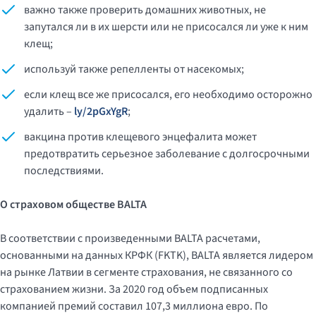
важно также проверить домашних животных, не
запутался ли в их шерсти или не присосался ли уже к ним
клещ;
используй также репелленты от насекомых;
если клещ все же присосался, его необходимо осторожно
удалить –
ly/2pGxYgR
;
вакцина против клещевого энцефалита может
предотвратить серьезное заболевание с долгосрочными
последствиями.
О страховом обществе
BALTA
В соответствии с произведенными BALTA расчетами,
основанными на данных КРФК (FKTK), BALTA является лидером
на рынке Латвии в сегменте страхования, не связанного со
страхованием жизни. За 2020 год объем подписанных
компанией премий составил 107,3 миллиона евро. По