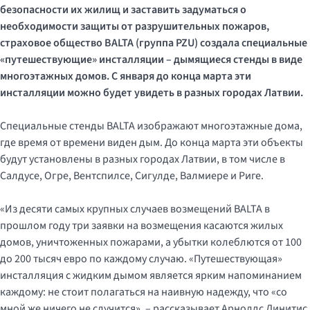
безопасности их жилищ и заставить задуматься о
необходимости защиты от разрушительных пожаров,
страховое общество
BALTA
(группа PZU) создала специальные
«
путешествующие
» инсталляции – дымящиеся стенды в виде
многоэтажных домов. С января до конца марта эти
инсталляции можно будет увидеть в разных городах Латвии.
Специальные стенды BALTA изображают многоэтажные дома,
где время от времени виден дым. До конца марта эти объекты
будут установлены в разных городах Латвии, в том числе в
Салдусе, Огре, Вентспилсе, Сигулде, Валмиере и Риге.
«Из десяти самых крупных случаев возмещений BALTA в
прошлом году три заявки на возмещения касаются жилых
домов, уничтоженных пожарами, а убытки колеблются от 100
до 200 тысяч евро по каждому случаю. «Путешествующая»
инсталляция с жидким дымом является ярким напоминанием
каждому: не стоит полагаться на наивную надежду, что «со
мной же ничего не случится», – рассказывает Арнолдс Линитис,