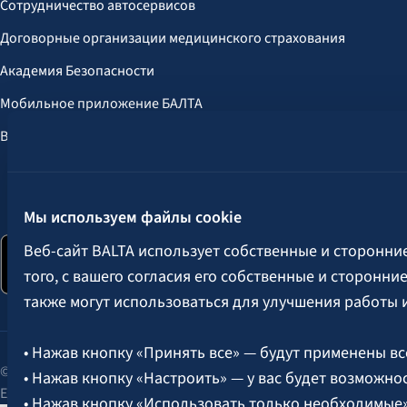
Сотрудничество автосервисов
Договорные организации медицинского страхования
Академия Безопасности
Мобильное приложение БАЛТА
Выгоды для клиентов
Следите за нами:
Мы используем файлы cookie
Веб-сайт BALTA использует собственные и сторонни
того, с вашего согласия его собственные и сторонн
также могут использоваться для улучшения работы 
• Нажав кнопку «Принять все» — будут применены вс
© 2026 AAS BALTA | улица Сканстес 25, Рига, LV-1013, Латвия.
• Нажав кнопку «Настроить» — у вас будет возможно
Единый рег. № 40003049409.
• Нажав кнопку «Использовать только необходимые