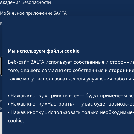
Академия Безопасности
Мобильное приложение БАЛТА
Выгоды для клиентов
Следите за нами:
Мы используем файлы cookie
Веб-сайт BALTA использует собственные и сторонни
того, с вашего согласия его собственные и сторонн
также могут использоваться для улучшения работы 
• Нажав кнопку «Принять все» — будут применены вс
© 2026 AAS BALTA | улица Сканстес 25, Рига, LV-1013, Латвия.
• Нажав кнопку «Настроить» — у вас будет возможно
Единый рег. № 40003049409.
• Нажав кнопку «Использовать только необходимые
cookie.