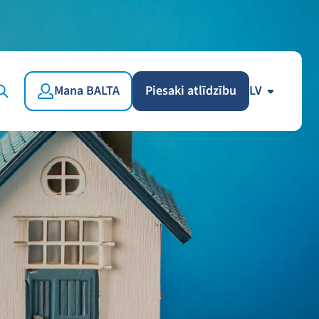
Mana BALTA
Piesaki atlīdzību
LV