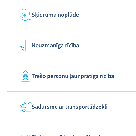
Šķidruma noplūde
Neuzmanīga rīcība
Trešo personu ļaunprātīga rīcība
Sadursme ar transportlīdzekli