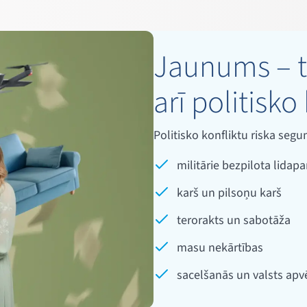
Jaunums – t
arī politisko 
Politisko konfliktu riska se
militārie bezpilota lidapa
karš un pilsoņu karš
terorakts un sabotāža
masu nekārtības
sacelšanās un valsts ap