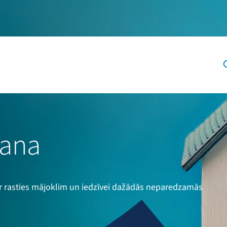
šana
 rasties mājoklim un iedzīvei dažādās neparedzamās