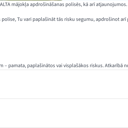
s BALTA mājokļa apdrošināšanas polisēs, kā arī atjaunojumos.
olise, Tu vari paplašināt tās risku segumu, apdrošinot arī po
 pamata, paplašinātos vai visplašākos riskus. Atkarībā no i