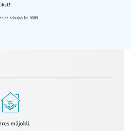
ūkst!
rijas atļaujas Nr. 9089.
Īres mājokli