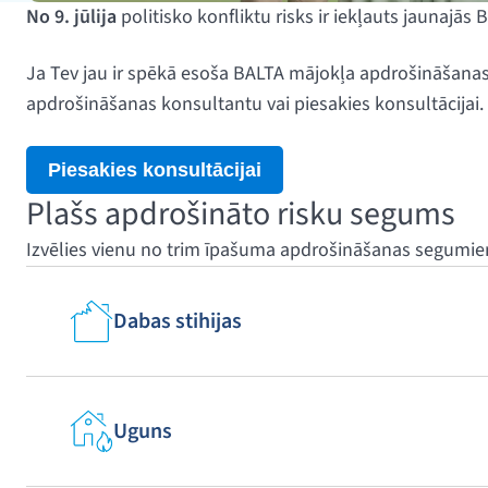
No 9. jūlija
politisko konfliktu risks ir iekļauts jaunajā
Ja Tev jau ir spēkā esoša BALTA mājokļa apdrošināšanas p
apdrošināšanas konsultantu vai piesakies konsultācijai.
Piesakies konsultācijai
Plašs apdrošināto risku segums
Izvēlies vienu no trim īpašuma apdrošināšanas segumiem –
Dabas stihijas
Uguns