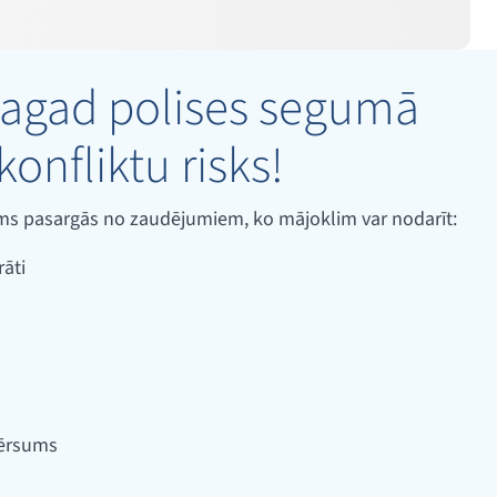
agad polises segumā
konfliktu risks!
gums pasargās no zaudējumiem, ko mājoklim var nodarīt:
rāti
vērsums