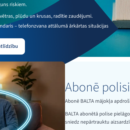
uns riskiem.
vētras, plūdu un krusas, radītie zaudējumi.
mdaris – telefonzvana attālumā ārkārtas situācijas
atlīdzību
Abonē polisi
Abonē BALTA mājokļa apdrošin
BALTA abonētā polise pielāgo
sniedz nepārtrauktu aizsardzī