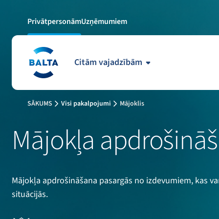
Privātpersonām
Uzņēmumiem
Citām vajadzībām
SĀKUMS
Visi pakalpojumi
Mājoklis
Mājokļa apdrošinā
Mājokļa apdrošināšana pasargās no izdevumiem, kas var
situācijās.