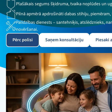
Plašākais segums šķidruma, tvaika noplūdes un ug
Pilnā apmērā apdrošināti dabas stihiju, piemēram, 
Palīdzības dienests – santehniķis, atslēdznieks, na
novēršanai.
Pērc polisi
Saņem konsultāciju
Piesaki 