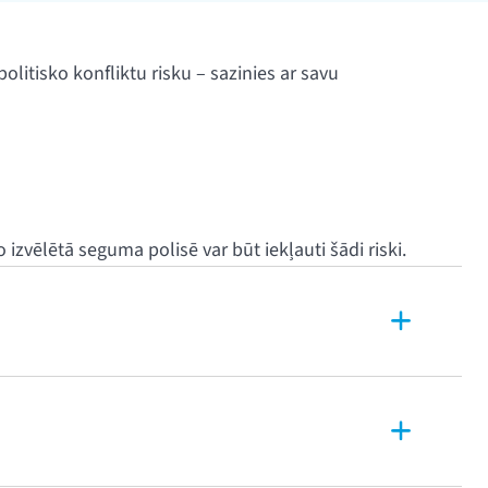
litisko konfliktu risku – sazinies ar savu
zvēlētā seguma polisē var būt iekļauti šādi riski.