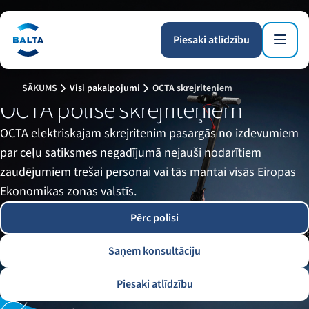
Piesaki atlīdzību
SĀKUMS
Visi pakalpojumi
OCTA skrejriteņiem
OCTA polise skrejriteņiem
OCTA elektriskajam skrejritenim pasargās no izdevumiem
par ceļu satiksmes negadījumā nejauši nodarītiem
zaudējumiem trešai personai vai tās mantai visās Eiropas
Ekonomikas zonas valstīs.
Pērc polisi
Saņem konsultāciju
Piesaki atlīdzību