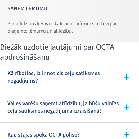
SAŅEM LĒMUMU
Pēc atlīdzības lietas izskatīšanas informēsim Tevi par
pieņemto lēmumu un atlīdzību.
Biežāk uzdotie jautājumi par OCTA
apdrošināšanu
Kā rīkoties, ja ir noticis ceļu satiksmes
negadījums?
Vai es varēšu saņemt atlīdzību, ja būšu vainīgs
ceļu satiksmes negadījuma izraisīšanā?
Kad stājas spēkā OCTA polise?