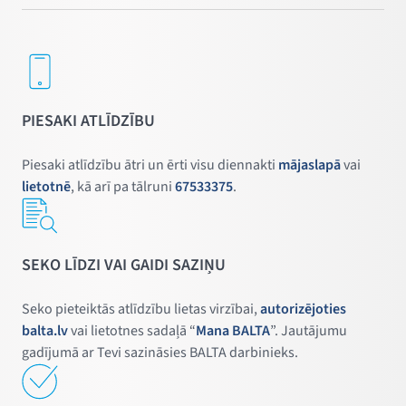
PIESAKI ATLĪDZĪBU
Piesaki atlīdzību ātri un ērti visu diennakti
mājaslapā
vai
lietotnē
, kā arī pa tālruni
67533375
.
SEKO LĪDZI VAI GAIDI SAZIŅU
Seko pieteiktās atlīdzību lietas virzībai,
autorizējoties
balta.lv
vai lietotnes sadaļā “
Mana BALTA
”. Jautājumu
gadījumā ar Tevi sazināsies BALTA darbinieks.