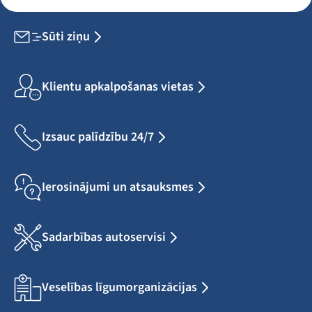
Sūti ziņu
Klientu apkalpošanas vietas
Izsauc palīdzību 24/7
Ierosinājumi un atsauksmes
Sadarbības autoservisi
Veselības līgumorganizācijas