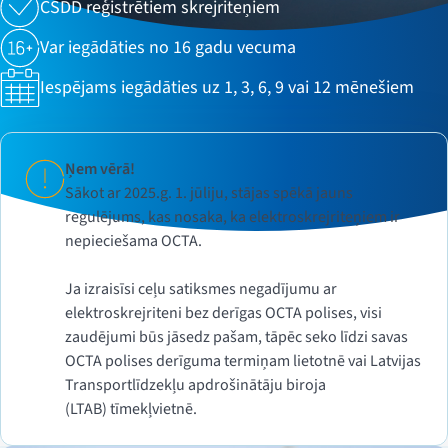
CSDD reģistrētiem skrejriteņiem
Var iegādāties no 16 gadu vecuma
Iespējams iegādāties uz 1, 3, 6, 9 vai 12 mēnešiem
Ņem vērā!
Sākot ar 2025.g. 1. jūliju, stājas spēkā jauns
regulējums, kas nosaka, ka elektroskrejriteņiem ir
nepieciešama OCTA.
Ja izraisīsi ceļu satiksmes negadījumu ar
elektroskrejriteni bez derīgas OCTA polises, visi
zaudējumi būs jāsedz pašam, tāpēc seko līdzi savas
OCTA polises derīguma termiņam lietotnē vai Latvijas
Transportlīdzekļu apdrošinātāju biroja
(LTAB) tīmekļvietnē.