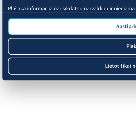
Plašāka informācija par sīkdatņu pārvaldību ir pieejam
Apstipri
Piel
Lietot tikai 