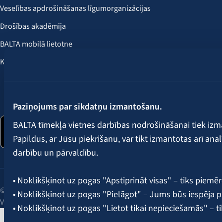
Veselības apdrošināšanas līgumorganizācijas
Drošības akadēmija
BALTA mobilā lietotne
Klientu labumi
Seko mums:
Paziņojums par sīkdatņu izmantošanu.
BALTA tīmekļa vietnes darbības nodrošināšanai tiek iz
Papildus, ar Jūsu piekrišanu, var tikt izmantotas arī ana
darbību un pārvaldību.
• Noklikšķinot uz pogas "Apstiprināt visas" – tiks piemēr
© 2026 AAS BALTA | Skanstes iela 25, Rīga, LV-1013, Latvija.
• Noklikšķinot uz pogas "Pielāgot" – Jums būs iespēja pi
Vienotais reģ. Nr. 40003049409.
• Noklikšķinot uz pogas "Lietot tikai nepieciešamās" – t