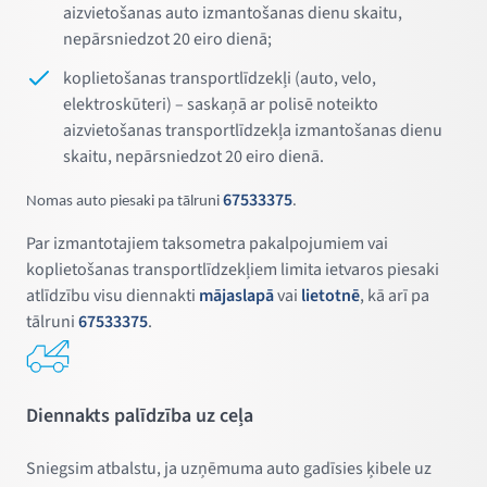
aizvietošanas auto izmantošanas dienu skaitu,
nepārsniedzot 20 eiro dienā;
koplietošanas transportlīdzekļi (auto, velo,
elektroskūteri) – saskaņā ar polisē noteikto
aizvietošanas transportlīdzekļa izmantošanas dienu
skaitu, nepārsniedzot 20 eiro dienā.
67533375
Nomas auto piesaki pa tālruni
.
Par izmantotajiem taksometra pakalpojumiem vai
koplietošanas transportlīdzekļiem limita ietvaros piesaki
atlīdzību visu diennakti
mājaslapā
vai
lietotnē
, kā arī pa
tālruni
67533375
.
Diennakts palīdzība uz ceļa
Sniegsim atbalstu, ja uzņēmuma auto gadīsies ķibele uz