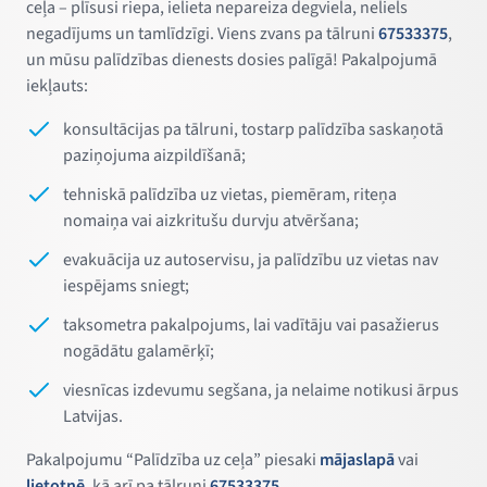
ceļa – plīsusi riepa, ielieta nepareiza degviela, neliels
negadījums un tamlīdzīgi. Viens zvans pa tālruni
67533375
,
un mūsu palīdzības dienests dosies palīgā! Pakalpojumā
iekļauts:
konsultācijas pa tālruni, tostarp palīdzība saskaņotā
paziņojuma aizpildīšanā;
tehniskā palīdzība uz vietas, piemēram, riteņa
nomaiņa vai aizkritušu durvju atvēršana;
evakuācija uz autoservisu, ja palīdzību uz vietas nav
iespējams sniegt;
taksometra pakalpojums, lai vadītāju vai pasažierus
nogādātu galamērķī;
viesnīcas izdevumu segšana, ja nelaime notikusi ārpus
Latvijas.
Pakalpojumu “Palīdzība uz ceļa” piesaki
mājaslapā
vai
lietotnē
, kā arī pa tālruni
67533375
.