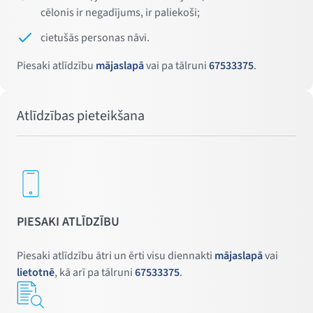
cēlonis ir negadījums, ir paliekoši;
cietušās personas nāvi.
Piesaki atlīdzību
mājaslapā
vai pa tālruni
67533375
.
Atlīdzības pieteikšana
PIESAKI ATLĪDZĪBU
Piesaki atlīdzību ātri un ērti visu diennakti
mājaslapā
vai
lietotnē
, kā arī pa tālruni
67533375
.