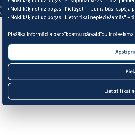
• Noklikšķinot uz pogas "Apstiprināt visas" – tiks piemēr
© 2026 AAS BALTA | Skanstes iela 25, Rīga, LV-1013, Latvija.
• Noklikšķinot uz pogas "Pielāgot" – Jums būs iespēja pi
Vienotais reģ. Nr. 40003049409.
• Noklikšķinot uz pogas "Lietot tikai nepieciešamās" – t
Plašāka informācija par sīkdatņu pārvaldību ir pieejam
Apstipri
Piel
Lietot tikai 