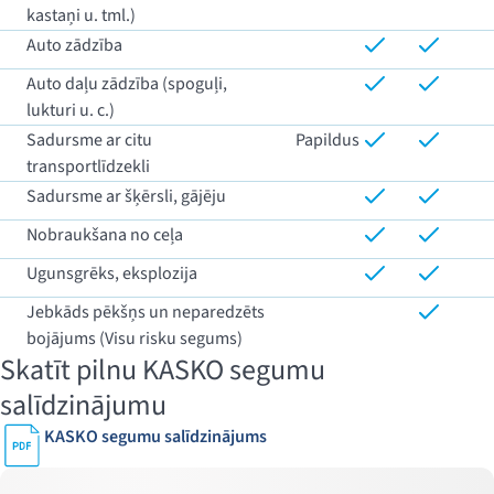
kastaņi u. tml.)
Auto zādzība
Auto daļu zādzība (spoguļi,
lukturi u. c.)
Sadursme ar citu
Papildus
transportlīdzekli
Sadursme ar šķērsli, gājēju
Nobraukšana no ceļa
Ugunsgrēks, eksplozija
Jebkāds pēkšņs un neparedzēts
bojājums (Visu risku segums)
Skatīt pilnu KASKO segumu
salīdzinājumu
KASKO segumu salīdzinājums