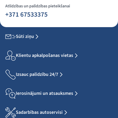
Atlīdzības un palīdzības pieteikšanai
+371 67533375
Sūti ziņu
Klientu apkalpošanas vietas
Izsauc palīdzību 24/7
Ierosinājumi un atsauksmes
Sadarbības autoservisi