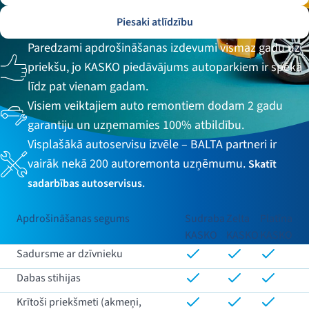
Piesaki atlīdzību
Paredzami apdrošināšanas izdevumi vismaz gadu uz
priekšu, jo KASKO piedāvājums autoparkiem ir spēkā
līdz pat vienam gadam.
Visiem veiktajiem auto remontiem dodam 2 gadu
garantiju un uzņemamies 100% atbildību.
Visplašākā autoservisu izvēle – BALTA partneri ir
vairāk nekā 200 autoremonta uzņēmumu.
Skatīt
.
sadarbības autoservisus
Apdrošināšanas segums
Sudraba
Zelta
Platīna
KASKO
KASKO
KASKO
Sadursme ar dzīvnieku
Dabas stihijas
Krītoši priekšmeti (akmeņi,