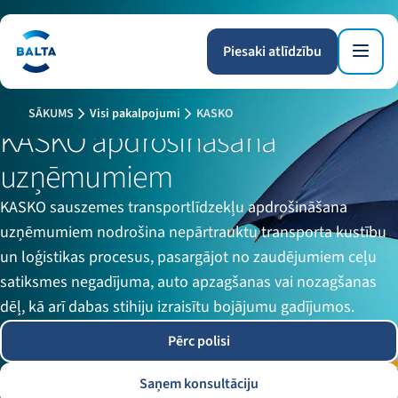
Piesaki atlīdzību
SĀKUMS
Visi pakalpojumi
KASKO
KASKO apdrošināšana
uzņēmumiem
KASKO sauszemes transportlīdzekļu apdrošināšana
uzņēmumiem nodrošina nepārtrauktu transporta kustību
un loģistikas procesus, pasargājot no zaudējumiem ceļu
satiksmes negadījuma, auto apzagšanas vai nozagšanas
dēļ, kā arī dabas stihiju izraisītu bojājumu gadījumos.
Pērc polisi
Saņem konsultāciju