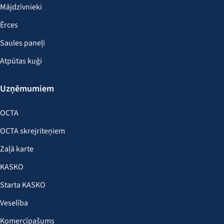
Mājdzīvnieki
Ērces
Saules paneļi
Atpūtas kuģi
Uzņēmumiem
OCTA
OCTA skrejriteņiem
Zaļā karte
KASKO
Starta KASKO
Veselība
Komercīpašums