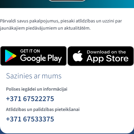
Pārvaldi savus pakalpojumus, piesaki atlīdzības un uzzini par
jaunākajiem piedāvājumiem un aktualitātēm.
Lejupielādē lietotni, klikšķinot uz tālāk redzamajām
pogām, vai noskenē QR kodu.
Sazinies ar mums
Polises iegādei un informācijai
+371 67522275
Atlīdzības un palīdzības pieteikšanai
+371 67533375