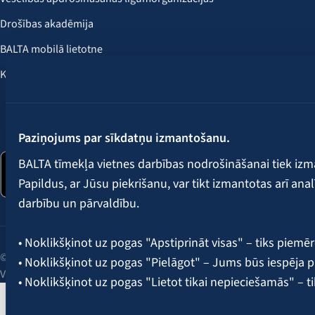
Drošības akadēmija
BALTA mobilā lietotne
Klientu labumi
Seko mums:
Paziņojums par sīkdatņu izmantošanu.
BALTA tīmekļa vietnes darbības nodrošināšanai tiek iz
Papildus, ar Jūsu piekrišanu, var tikt izmantotas arī ana
darbību un pārvaldību.
• Noklikšķinot uz pogas "Apstiprināt visas" – tiks piemēr
© 2026 AAS BALTA | Skanstes iela 25, Rīga, LV-1013, Latvija.
• Noklikšķinot uz pogas "Pielāgot" – Jums būs iespēja pi
Vienotais reģ. Nr. 40003049409.
• Noklikšķinot uz pogas "Lietot tikai nepieciešamās" – t