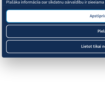
Plašāka informācija par sīkdatņu pārvaldību ir pieejam
Apstipri
Piel
Lietot tikai 