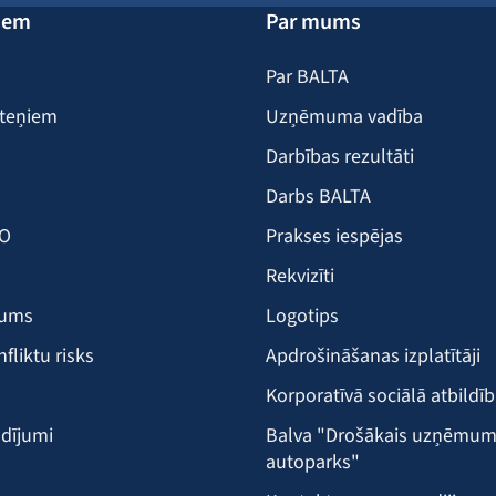
iem
Par mums
Par BALTA
iteņiem
Uzņēmuma vadība
Darbības rezultāti
Darbs BALTA
KO
Prakses iespējas
Rekvizīti
šums
Logotips
nfliktu risks
Apdrošināšanas izplatītāji
Korporatīvā sociālā atbildī
dījumi
Balva "Drošākais uzņēmu
autoparks"