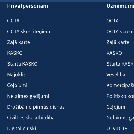
Privātpersonām
Uzņēmum
OCTA
OCTA
OCTA skrejriteņiem
OCTA skrejr
Zaļā karte
Zaļā karte
KASKO
KASKO
Starta KASKO
Starta KAS
Mājoklis
Veselība
Ceļojumi
Komercīpa
Nelaimes gadījumi
Politisko ko
Drošībā no pirmās dienas
Ceļojumi
Civiltiesiskā atbildība
Nelaimes ga
Digitālie riski
COVID-19