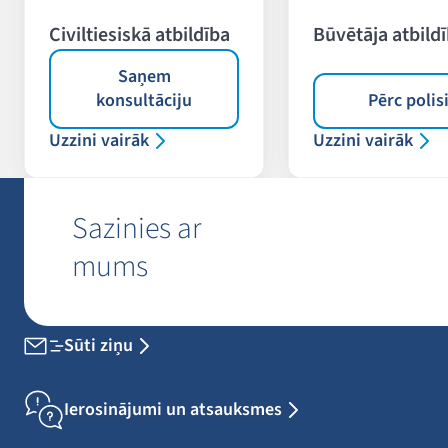
Civiltiesiskā atbildība
Būvētāja atbild
Saņem
konsultāciju
Pērc polis
Uzzini vairāk
Uzzini vairāk
Sazinies ar
mums
Sūti ziņu
Ierosinājumi un atsauksmes