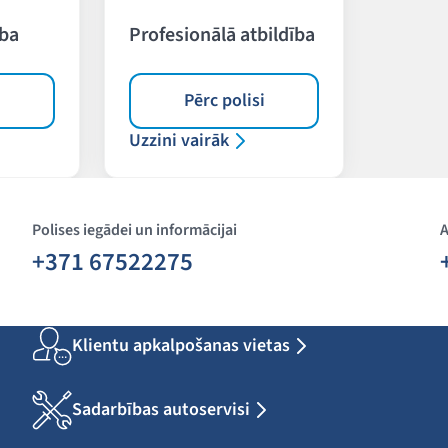
ība
Profesionālā atbildība
i
Pērc polisi
Uzzini vairāk
Polises iegādei un informācijai
A
+371 67522275
Klientu apkalpošanas vietas
Sadarbības autoservisi