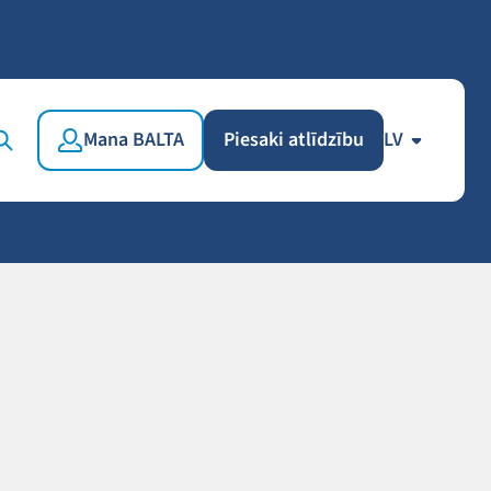
Mana BALTA
Piesaki atlīdzību
LV