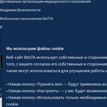
Договорные организации медицинского страхования
Академия Безопасности
Мобильное приложение БАЛТА
Выгоды для клиентов
Следите за нами:
Мы используем файлы cookie
Веб-сайт BALTA использует собственные и сторонни
того, с вашего согласия его собственные и сторонн
также могут использоваться для улучшения работы 
• Нажав кнопку «Принять все» — будут применены вс
© 2026 AAS BALTA | улица Сканстес 25, Рига, LV-1013, Латвия.
• Нажав кнопку «Настроить» — у вас будет возможно
Единый рег. № 40003049409.
• Нажав кнопку «Использовать только необходимые
cookie.