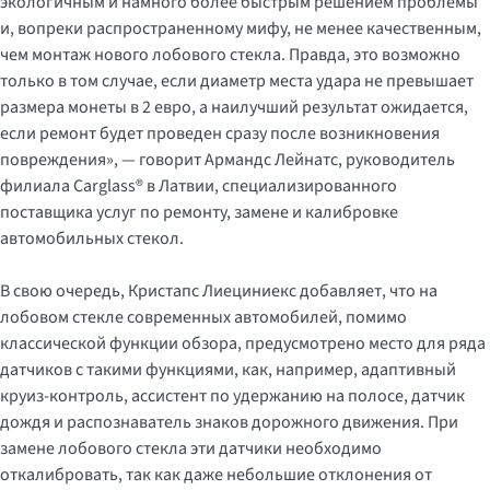
экологичным и намного более быстрым решением проблемы
и, вопреки распространенному мифу, не менее качественным,
чем монтаж нового лобового стекла. Правда, это возможно
только в том случае, если диаметр места удара не превышает
размера монеты в 2 евро, а наилучший результат ожидается,
если ремонт будет проведен сразу после возникновения
повреждения», — говорит Армандс Лейнатс, руководитель
филиала Carglass® в Латвии, специализированного
поставщика услуг по ремонту, замене и калибровке
автомобильных стекол.
В свою очередь, Кристапс Лиециниекс добавляет, что на
лобовом стекле современных автомобилей, помимо
классической функции обзора, предусмотрено место для ряда
датчиков с такими функциями, как, например, адаптивный
круиз-контроль, ассистент по удержанию на полосе, датчик
дождя и распознаватель знаков дорожного движения. При
замене лобового стекла эти датчики необходимо
откалибровать, так как даже небольшие отклонения от