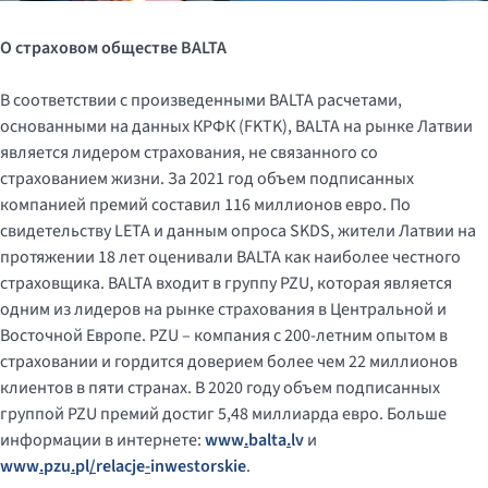
О страховом обществе
BALTA
В соответствии с произведенными BALTA расчетами,
основанными на данных КРФК (FKTK), BALTA на рынке Латвии
является лидером страхования, не связанного со
страхованием жизни. За 2021 год объем подписанных
компанией премий составил 116 миллионов евро. По
свидетельству LETA и данным опроса SKDS, жители Латвии на
протяжении 18 лет оценивали BALTA как наиболее честного
страховщика. BALTA входит в группу PZU, которая является
одним из лидеров на рынке страхования в Центральной и
Восточной Европе. PZU – компания с 200-летним опытом в
страховании и гордится доверием более чем 22 миллионов
клиентов в пяти странах. В 2020 году объем подписанных
группой PZU премий достиг 5,48 миллиарда евро. Больше
информации в интернете:
www
.
balta
.
lv
и
www
.
pzu
.
pl
/
relacje
-
inwestorskie
.