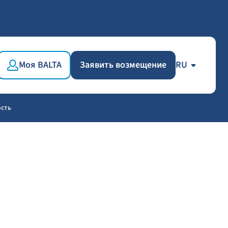
Моя BALTA
Заявить возмещение
RU
ость