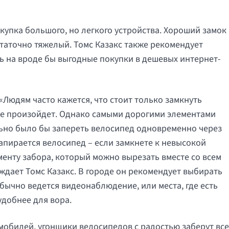
купка большого, но легкого устройства. Хороший замок
статочно тяжелый. Томс Казакс также рекомендует
ь на вроде бы выгодные покупки в дешевых интернет-
Людям часто кажется, что стоит только замкнуть
 не произойдет. Однако самыми дорогими элементами
ильно было бы запереть велосипед одновременно через
 запирается велосипед – если замкнете к невысокой
гменту забора, который можно вырезать вместе со всем
ждает Томс Казакс. В городе он рекомендует выбирать
бычно ведется видеонаблюдение, или места, где есть
удобнее для вора.
омобилей, угонщики велосипедов с радостью заберут все