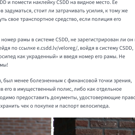
DD и помести наклейку CSDD на видное место. Ее
в задуматься, стоит ли затрачивать усилия, к тому же
ть свое транспортное средство, если полиция его
номер рамы в системе CSDD, не зарегистрирован ли он 
дя по ссылке e.csdd.lv/veloreg/, войдя в систему CSDD,
осипед как украденный» и введя номер его рамы. Не
мы!
, был менее болезненным с финансовой точки зрения,
в его в имущественный полис, либо как отдельное
ходимо предоставить документы, удостоверяющие прав
хранить чек о покупке и паспорт велосипеда.