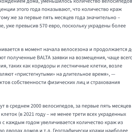
нахождением дома, уменьшилось количество велосипедов
енции этого года показывают, что количество краж
тому же за первые пять месяцев года значительно –
, уже превысив 570 евро, поскольку украдены более
чивается в момент начала велосезона и продолжается д
вают полученные BALTA заявки на возмещения, чаще всег
я, таких как коридоры и лестничные клетки, возле
авляют «пристегнутыми» на длительное время», —
ктов собственности физических лиц и страхования
т в среднем 2000 велосипедов, за первые пять месяцев
 клеток (в 2021 году – не менее трети всех украденных
ы с каждым годом увеличивается количество краж из
во дворах домов и т.д. Географически кражи наиболее