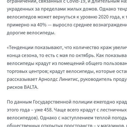
ограничений, связанных с Covid-19, и длительным 
украденных за пределами жилых домов. Однако тенд
велосипедов может вернуться к уровню 2020 года, к 
примерно на 40% — выросло среднее вознаграждение
дорогие велосипеды.
«Тенденции показывают, что количество краж увели
конца сезона, то есть с мая по октябрь. Как показы
велосипеды крадут из помещений общего пользовани
торговых центров; крадут велосипеды, которые ост
рассказывает Арнолдс Линитис, руководитель проду
рисков BALTA.
По данным Государственной полиции ежегодно краду
этого года – уже 458. Чаще всего крадут с лестничных
велосипедов). Однако с наступлением теплой погод
общественных открытых пространств – у магазинов, 