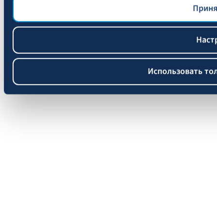
файлов cookie
BALTA.
Приня
Наст
Использовать то