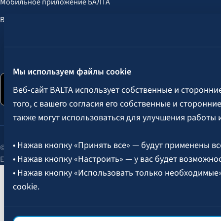
Мобильное приложение БАЛТА
Выгоды для клиентов
Следите за нами:
Мы используем файлы cookie
Веб-сайт BALTA использует собственные и сторонни
того, с вашего согласия его собственные и сторонн
также могут использоваться для улучшения работы 
• Нажав кнопку «Принять все» — будут применены вс
© 2026 AAS BALTA | улица Сканстес 25, Рига, LV-1013, Латвия.
• Нажав кнопку «Настроить» — у вас будет возможно
Единый рег. № 40003049409.
• Нажав кнопку «Использовать только необходимые
cookie.
Более подробная информация об управлении файлам