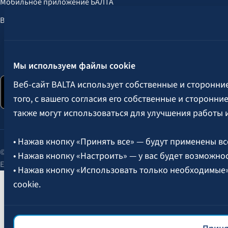
Мобильное приложение БАЛТА
Выгоды для клиентов
Следите за нами:
Мы используем файлы cookie
Веб-сайт BALTA использует собственные и сторонни
того, с вашего согласия его собственные и сторонн
также могут использоваться для улучшения работы 
• Нажав кнопку «Принять все» — будут применены вс
© 2026 AAS BALTA | улица Сканстес 25, Рига, LV-1013, Латвия.
• Нажав кнопку «Настроить» — у вас будет возможно
Единый рег. № 40003049409.
• Нажав кнопку «Использовать только необходимые
cookie.
Более подробная информация об управлении файлам
файлов cookie
BALTA.