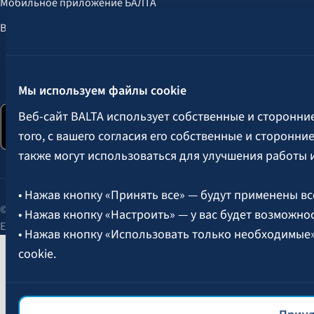
Мобильное приложение БАЛТА
Выгоды для клиентов
Следите за нами:
Мы используем файлы cookie
Веб-сайт BALTA использует собственные и сторонни
того, с вашего согласия его собственные и сторонн
также могут использоваться для улучшения работы 
• Нажав кнопку «Принять все» — будут применены вс
© 2026 AAS BALTA | улица Сканстес 25, Рига, LV-1013, Латвия.
• Нажав кнопку «Настроить» — у вас будет возможно
Единый рег. № 40003049409.
• Нажав кнопку «Использовать только необходимые
cookie.
Более подробная информация об управлении файлам
файлов cookie
BALTA.