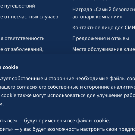
е путешествий
Награда «Самый безопас
е от несчастных случаев
автопарк компании»
Контактное лицо для СМ
я ответственность
Предложения и отзывы
е от заболеваний,
Места обслуживания кли
укусом клеща
 cookie
тво
озяйство
ьзует собственные и сторонние необходимые файлы coo
 вашего согласия его собственные и сторонние аналитич
cookie также могут использоваться для улучшения раб
поручительства
м.
ть все» — будут применены все файлы cookie.
оить» — у вас будет возможность настроить свои предп