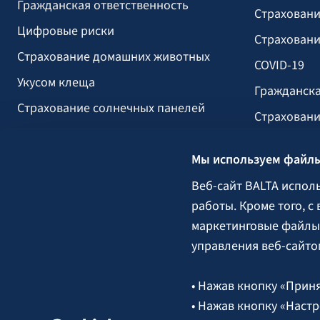
Гражданская ответственность
Страховани
Цифровые риски
Страховани
Страхование домашних животных
COVID-19
Укусом клеща
Гражданска
Страхование солнечных панелей
Страховани
Страхование прогулочных судов
вызванных 
Мы используем файлы
Строительс
Сельское х
Веб-сайт BALTA испол
работы. Кроме того, с
Груз
маркетинговые файлы 
Гарантии, 
управления веб-сайто
• Нажав кнопку «Приня
Следите за нами:
• Нажав кнопку «Настр