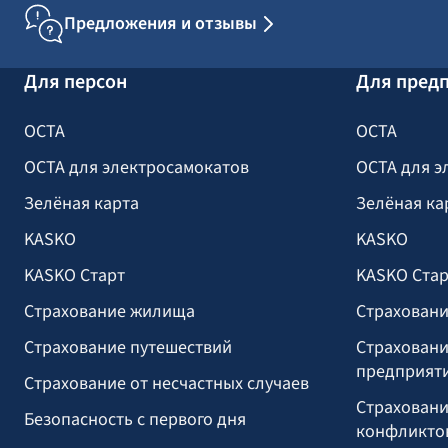
Предложения и отзывы
Для персон
Для пред
OCTA
OCTA
OCTA для электросамокатов
OCTA для э
Зелёная карта
Зелёная ка
KASKO
KASKO
KASKO Старт
KASKO Стар
Страхование жилища
Страховани
Страхование путешествий
Страховани
предприят
Страхование от несчастных случаев
Страховани
Безопасность с первого дня
конфликто