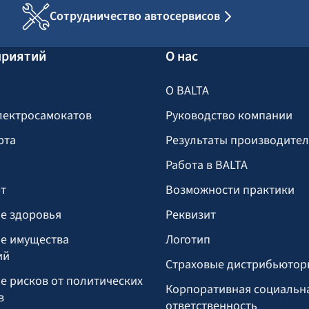
Сотрудничество автосервисов
приятий
О нас
О BALTA
лектросамокатов
Руководство компании
рта
Результаты производите
Работа в BALTA
т
Возможности практики
е здоровья
Реквизит
е имущества
Логотип
ий
Страховые дистрибьютор
е рисков от политических
Корпоративная социальн
в
ответственность