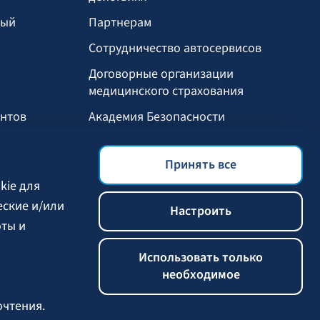
ный
Партнерам
Сотрудничество автосервисов
И
Договорные организации
медицинского страхования
ентов
Академия Безопасности
Мобильное приложение БАЛТА
Принять все
Выгоды для клиентов
kie для
еские и/или
Настроить
оты и
Использовать только
необходимое
очтения.