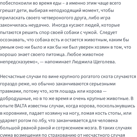
побеспокоили во время еды – а именно этим чаще всего
грешат дети, выбирая неподходящий момент, чтобы
приласкать своего четвероногого друга, либо игра
закончилась неудачно. Иногда кусают людей, которые
пытаются решить спор своей собаки с чужой. Следует
осознавать, что собака есть и остается животным, каким бы
умным оно ни было и как бы ни был уверен хозяин в том, что
хорошо знает своего питомца. Любое животное
непредсказуемо», — напоминает Людмила Щеголева.
Несчастные случаи по вине крупного рогатого скота случаются
гораздо реже, но обычно заканчиваются серьезными
травмами, потому что, хотя лошадь или корова —
добродушные, но в то же время и очень крупные животные. В
опыте BALTA известны случаи, когда корова, поскользнувшись
в коровнике, падает хозяину на ногу, ломая кость стопы, или
ударяет рогом по лбу, что заканчивается для человека
большой рваной раной и сотрясением мозга. В таких случаях
сумма возмещения по страхованию от несчастного случая