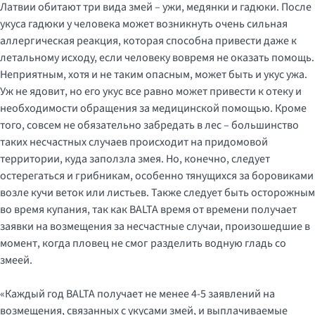
Латвии обитают три вида змей – ужи, медянки и гадюки. После
укуса гадюки у человека может возникнуть очень сильная
аллергическая реакция, которая способна привести даже к
летальному исходу, если человеку вовремя не оказать помощь.
Неприятным, хотя и не таким опасным, может быть и укус ужа.
Уж не ядовит, но его укус все равно может привести к отеку и
необходимости обращения за медицинской помощью. Кроме
того, совсем не обязательно забредать в лес – большинство
таких несчастных случаев происходит на придомовой
территории, куда заползла змея. Но, конечно, следует
остерегаться и грибникам, особенно тянущихся за боровиками
возле кучи веток или листьев. Также следует быть осторожным
во время купания, так как BALTA время от времени получает
заявки на возмещения за несчастные случаи, произошедшие в
момент, когда пловец не смог разделить водную гладь со
змеей.
«Каждый год BALTA получает не менее 4-5 заявлений на
возмещения, связанных с укусами змей, и выплачиваемые