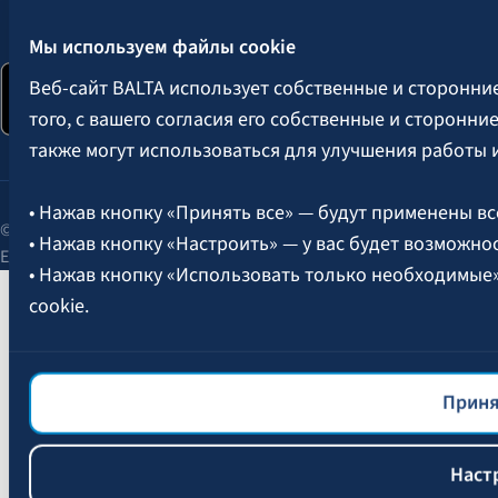
Следите за нами:
Мы используем файлы cookie
Веб-сайт BALTA использует собственные и сторонни
того, с вашего согласия его собственные и сторонн
также могут использоваться для улучшения работы 
• Нажав кнопку «Принять все» — будут применены вс
© 2026 AAS BALTA | улица Сканстес 25, Рига, LV-1013, Латвия.
• Нажав кнопку «Настроить» — у вас будет возможно
Единый рег. № 40003049409.
• Нажав кнопку «Использовать только необходимые
cookie.
Более подробная информация об управлении файлам
файлов cookie
BALTA.
Приня
Наст