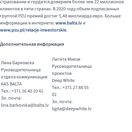
страховании и гордится доверием более чем 22 миллионов
клиентов в пяти странах. В 2020 году объем подписанных
группой PZU премий достиг 5,48 миллиарда евро. Больше
информации в интернете:
www.balta.lv
и
www.pzu.pl/relacje-inwestorskie
.
Дополнительная информация
Лигита Миезе
Лина Барковска
Руководительница
Руководительница
проектов
отдела коммуникации
Deep White
AAS BALTA
Тел.: +371 27 88 55
Тел.: +371 26 40 10 41
02
Эл. почта:
Эл. почта:
lina.barkovska@balta.lv
ligita@deepwhite.lv