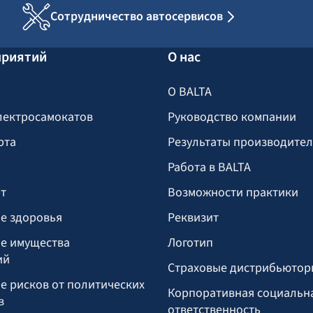
Сотрудничество автосервисов
приятий
О нас
О BALTA
лектросамокатов
Руководство компании
рта
Результаты производите
Работа в BALTA
т
Возможности практики
е здоровья
Реквизит
е имущества
Логотип
ий
Страховые дистрибьютор
е рисков от политических
Корпоративная социальн
в
ответственность