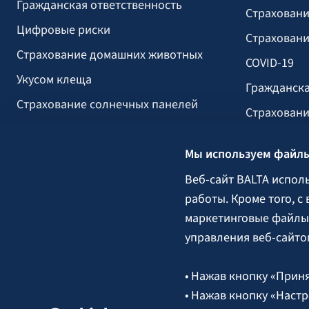
Гражданская ответственность
Страховани
Цифровые риски
Страховани
Страхование домашних животных
COVID-19
Укусом клеща
Гражданска
Страхование солнечных панелей
Страховани
Страхование прогулочных судов
вызванных 
Мы используем файлы
Строительс
Сельское х
Веб-сайт BALTA испол
работы. Кроме того, с
Груз
маркетинговые файлы 
Гарантии, 
управления веб-сайто
• Нажав кнопку «Приня
Следите за нами:
• Нажав кнопку «Настр