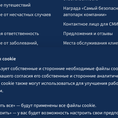
е путешествий
Награда «Самый безопас
е от несчастных случаев
автопарк компании»
Контактное лицо для СМ
я ответственность
Предложения и отзывы
е от заболеваний,
Места обслуживания кли
укусом клеща
 cookie
тво
озяйство
ьзует собственные и сторонние необходимые файлы coo
 вашего согласия его собственные и сторонние аналитич
cookie также могут использоваться для улучшения раб
поручительства
м.
ть все» — будут применены все файлы cookie.
оить» — у вас будет возможность настроить свои предп