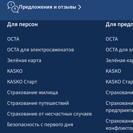
Предложения и отзывы
Для персон
Для пред
OCTA
OCTA
OCTA для электросамокатов
OCTA для э
Зелёная карта
Зелёная ка
KASKO
KASKO
KASKO Старт
KASKO Стар
Страхование жилища
Страховани
Страхование путешествий
Страховани
предприят
Страхование от несчастных случаев
Страховани
Безопасность с первого дня
конфликто