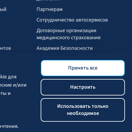
ный
Партнерам
Сотрудничество автосервисов
И
Договорные организации
медицинского страхования
ентов
Академия Безопасности
Мобильное приложение БАЛТА
Принять все
Выгоды для клиентов
kie для
еские и/или
Настроить
оты и
Использовать только
необходимое
очтения.