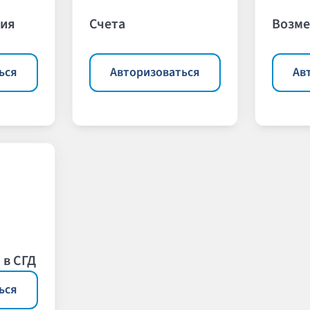
ия
Счета
Возм
ься
Авторизоваться
Ав
 в СГД
ься