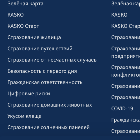
Зелёная карта
Зелёная ка
KASKO
KASKO
KASKO Старт
KASKO Стар
Страхование жилища
Страховани
Страхование путешествий
Страховани
предприят
Страхование от несчастных случаев
Страховани
Безопасность с первого дня
конфликто
Гражданская ответственность
Страховани
Цифровые риски
Страховани
Страхование домашних животных
COVID-19
Укусом клеща
Гражданска
Страхование солнечных панелей
Страховани
Страхование прогулочных судов
вызванных 