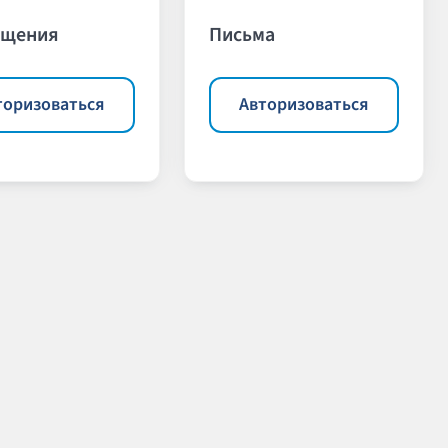
ещения
Письма
торизоваться
Авторизоваться