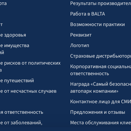
рта
Результаты производите
Работа в BALTA
т
Возможности практики
е здоровья
Реквизит
е имущества
Логотип
ий
Страховые дистрибьютор
е рисков от политических
Корпоративная социальн
в
ответственность
е путешествий
Награда «Самый безопас
е от несчастных случаев
автопарк компании»
Контактное лицо для СМ
я ответственность
Предложения и отзывы
е от заболеваний,
Места обслуживания кли
укусом клеща