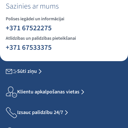
Sazinies ar mums
Polises iegādei un informācijai
+371 67522275
Atlīdzības un palīdzības pieteikšanai
+371 67533375
Sūti ziņu
Klientu apkalpošanas vietas
Izsauc palīdzību 24/7