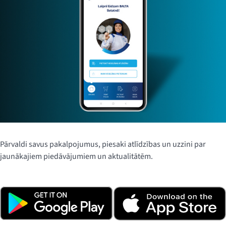
Pārvaldi savus pakalpojumus, piesaki atlīdzības un uzzini par
jaunākajiem piedāvājumiem un aktualitātēm.
Lejupielādē lietotni, klikšķinot uz tālāk redzamajām
pogām, vai noskenē QR kodu.