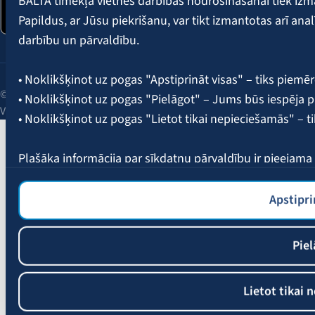
BALTA tīmekļa vietnes darbības nodrošināšanai tiek iz
Papildus, ar Jūsu piekrišanu, var tikt izmantotas arī ana
darbību un pārvaldību.
• Noklikšķinot uz pogas "Apstiprināt visas" – tiks piemēr
© 2026 AAS BALTA | Skanstes iela 25, Rīga, LV-1013, Latvija.
• Noklikšķinot uz pogas "Pielāgot" – Jums būs iespēja pi
Vienotais reģ. Nr. 40003049409.
• Noklikšķinot uz pogas "Lietot tikai nepieciešamās" – t
Plašāka informācija par sīkdatņu pārvaldību ir pieejam
Apstipri
Piel
Lietot tikai 