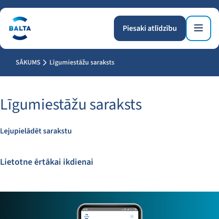
Piesaki atlīdzību
SĀKUMS
Līgumiestāžu saraksts
Līgumiestāžu saraksts
Lejupielādēt sarakstu
Lietotne ērtākai ikdienai