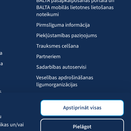
BALTA pašapkalpošanās portāla un
BALTA mobilās lietotnes lietošanas
noteikumi
Pirmslīguma informācija
Piekļūstamības paziņojums
Trauksmes celšana
ba
Partneriem
ma
Sadarbības autoservisi
Veselības apdrošināšanas
līgumorganizācijas
s
Drošības akadēmija
s
BALTA mobilā lietotne
Apstiprināt visas
Klientu labumi
u
ikas un/vai
Pielāgot