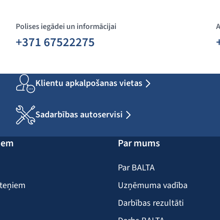
Polises iegādei un informācijai
A
+371 67522275
Klientu apkalpošanas vietas
Sadarbības autoservisi
iem
Par mums
Par BALTA
iteņiem
Uzņēmuma vadība
Darbības rezultāti