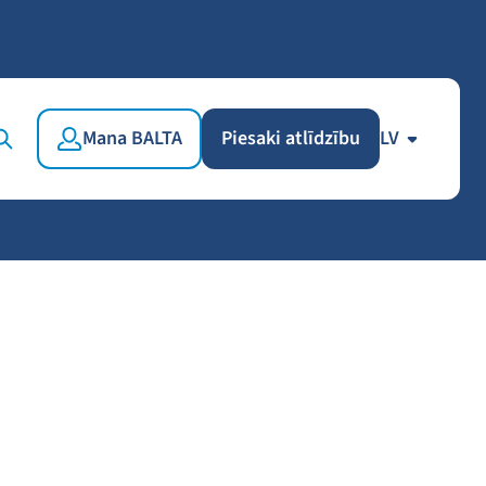
Mana BALTA
Piesaki atlīdzību
LV