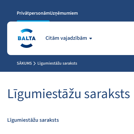
Privātpersonām
Uzņēmumiem
Citām vajadzībām
SĀKUMS
Līgumiestāžu saraksts
Līgumiestāžu saraksts
Līgumiestāžu saraksts