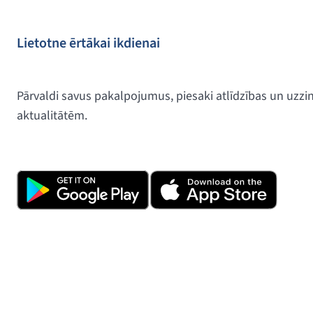
Lietotne ērtākai ikdienai
Pārvaldi savus pakalpojumus, piesaki atlīdzības un uzz
aktualitātēm.
Lejupielādē lietotni, klikšķinot uz tālā
noskenē QR kodu.