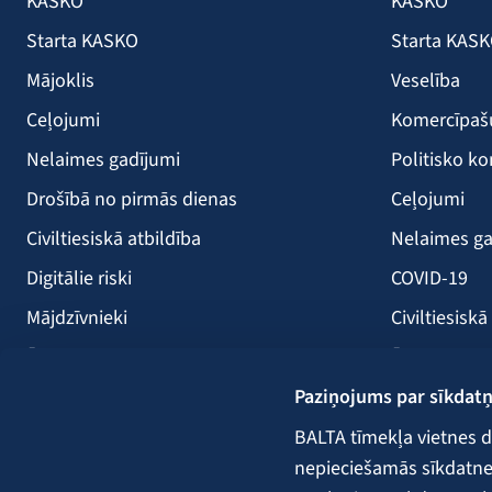
KASKO
KASKO
Starta KASKO
Starta KAS
Mājoklis
Veselība
Ceļojumi
Komercīpa
Nelaimes gadījumi
Politisko ko
Drošībā no pirmās dienas
Ceļojumi
Civiltiesiskā atbildība
Nelaimes ga
Digitālie riski
COVID-19
Mājdzīvnieki
Civiltiesiskā
Ērces
Ērces
Paziņojums par sīkdat
Saules paneļi
Būvniecība
Atpūtas kuģi
Lauksaimni
BALTA tīmekļa vietnes d
nepieciešamās sīkdatnes.
Kravas