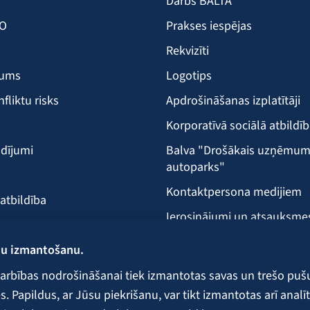
Darbs BALTA
KO
Prakses iespējas
Rekvizīti
šums
Logotips
nfliktu risks
Apdrošināšanas izplatītāji
Korporatīvā sociālā atbildī
dījumi
Balva "Drošākais uzņēmu
autoparks"
Kontaktpersona medijiem
 atbildība
Ierosinājumi un atsauksme
Klientu apkalpošanas vieta
ņu izmantošanu.
ecība
arbības nodrošināšanai tiek izmantotas savas un trešo puš
 Papildus, ar Jūsu piekrišanu, var tikt izmantotas arī analīt