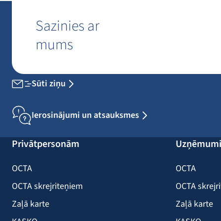
Sazinies ar
mums
Sūti ziņu
Ierosinājumi un atsauksmes
Privātpersonām
Uzņēmum
OCTA
OCTA
OCTA skrejriteņiem
OCTA skrejr
Zaļā karte
Zaļā karte