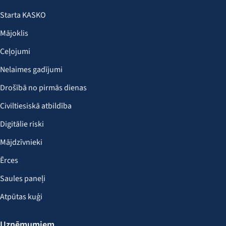
Starta KASKO
Mājoklis
Ceļojumi
Nelaimes gadījumi
Drošībā no pirmās dienas
Civiltiesiskā atbildība
Digitālie riski
Mājdzīvnieki
Ērces
Saules paneļi
Atpūtas kuģi
Uzņēmumiem