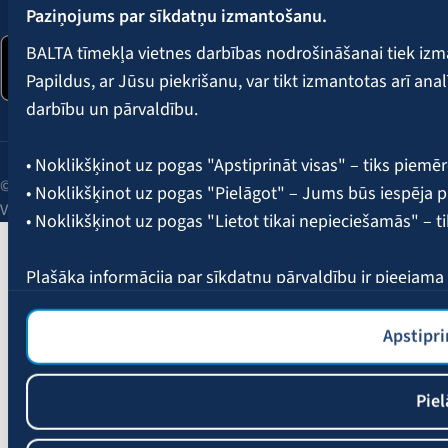
Paziņojums par sīkdatņu izmantošanu.
BALTA tīmekļa vietnes darbības nodrošināšanai tiek iz
Papildus, ar Jūsu piekrišanu, var tikt izmantotas arī ana
darbību un pārvaldību.
• Noklikšķinot uz pogas "Apstiprināt visas" – tiks piemēr
© 2026 AAS BALTA | Skanstes iela 25, Rīga, LV-1013, Latvija.
• Noklikšķinot uz pogas "Pielāgot" – Jums būs iespēja pi
Vienotais reģ. Nr. 40003049409.
• Noklikšķinot uz pogas "Lietot tikai nepieciešamās" – t
Plašāka informācija par sīkdatņu pārvaldību ir pieejam
Apstipri
Piel