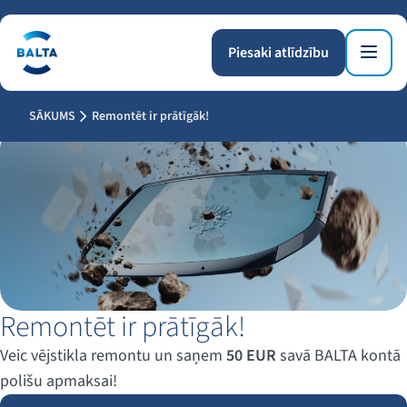
Piesaki atlīdzību
SĀKUMS
Remontēt ir prātīgāk!
Remontēt ir prātīgāk!
Veic vējstikla remontu un saņem
50 EUR
savā BALTA kontā
polišu apmaksai!