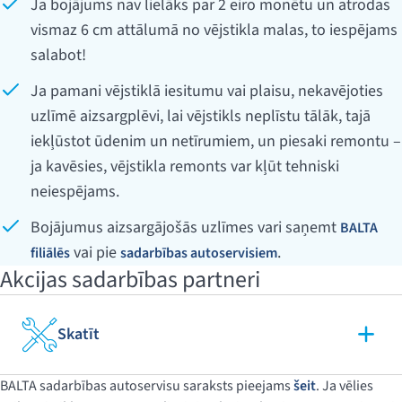
Ja bojājums nav lielāks par 2 eiro monētu un atrodas
vismaz 6 cm attālumā no vējstikla malas, to iespējams
salabot!
Ja pamani vējstiklā iesitumu vai plaisu, nekavējoties
uzlīmē aizsargplēvi, lai vējstikls neplīstu tālāk, tajā
iekļūstot ūdenim un netīrumiem, un piesaki remontu –
ja kavēsies, vējstikla remonts var kļūt tehniski
neiespējams.
Bojājumus aizsargājošās uzlīmes vari saņemt
BALTA
vai pie
.
filiālēs
sadarbības autoservisiem
Akcijas sadarbības partneri
Skatīt
BALTA sadarbības autoservisu saraksts pieejams
šeit
. Ja vēlies