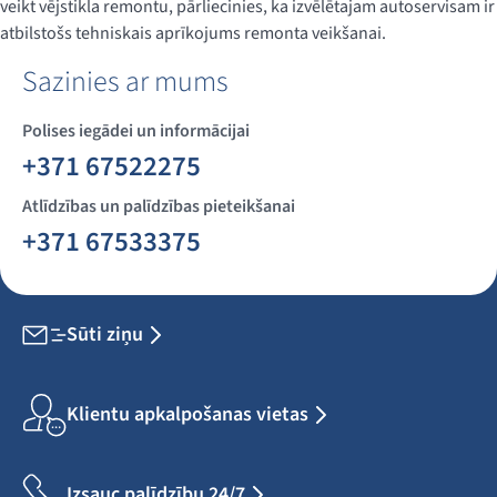
veikt vējstikla remontu, pārliecinies, ka izvēlētajam autoservisam ir
atbilstošs tehniskais aprīkojums remonta veikšanai.
Sazinies ar mums
Polises iegādei un informācijai
+371 67522275
Atlīdzības un palīdzības pieteikšanai
+371 67533375
Sūti ziņu
Klientu apkalpošanas vietas
Izsauc palīdzību 24/7