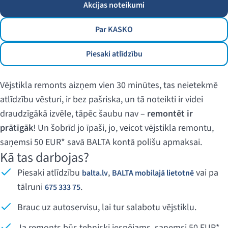
Akcijas noteikumi
Par KASKO
Piesaki atlīdzību
Vējstikla remonts aizņem vien 30 minūtes, tas neietekmē
atlīdzību vēsturi, ir bez pašriska, un tā noteikti ir videi
draudzīgākā izvēle, tāpēc šaubu nav –
remontēt ir
prātīgāk
! Un šobrīd jo īpaši, jo, veicot vējstikla remontu,
saņemsi 50 EUR* savā BALTA kontā polišu apmaksai.
Kā tas darbojas?
Piesaki atlīdzību
,
vai pa
balta.lv
BALTA mobilajā lietotnē
tālruni
.
675 333 75
Brauc uz autoservisu, lai tur salabotu vējstiklu.
Ja remonts būs tehniski iespējams, saņemsi 50 EUR*,