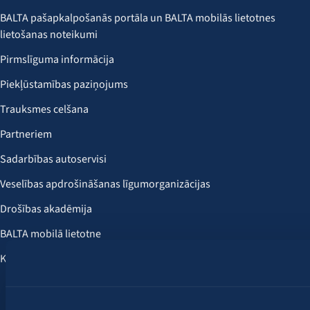
BALTA pašapkalpošanās portāla un BALTA mobilās lietotnes
lietošanas noteikumi
Pirmslīguma informācija
Piekļūstamības paziņojums
Trauksmes celšana
Partneriem
Sadarbības autoservisi
Veselības apdrošināšanas līgumorganizācijas
Drošības akadēmija
BALTA mobilā lietotne
Klientu labumi
Seko mums: