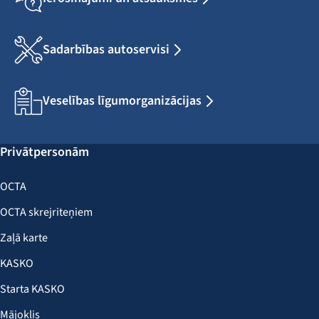
Sadarbības autoservisi
Veselības līgumorganizācijas
Privātpersonām
OCTA
OCTA skrejriteņiem
Zaļā karte
KASKO
Starta KASKO
Mājoklis