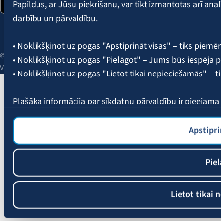
Papildus, ar Jūsu piekrišanu, var tikt izmantotas arī ana
darbību un pārvaldību.
• Noklikšķinot uz pogas "Apstiprināt visas" – tiks piemēr
© 2026 AAS BALTA | Skanstes iela 25, Rīga, LV-1013, Latvija.
• Noklikšķinot uz pogas "Pielāgot" – Jums būs iespēja pi
Vienotais reģ. Nr. 40003049409.
• Noklikšķinot uz pogas "Lietot tikai nepieciešamās" – t
Plašāka informācija par sīkdatņu pārvaldību ir pieejam
Apstipri
Piel
Lietot tikai 