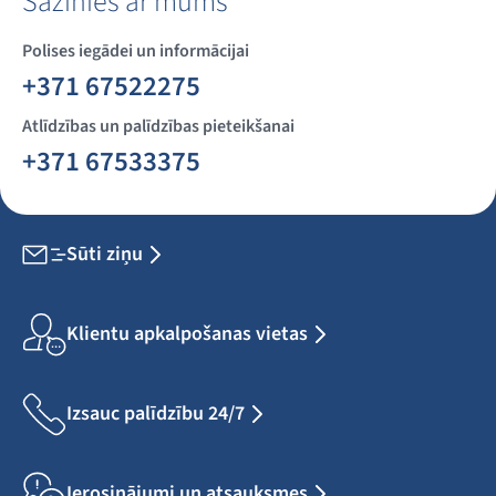
Sazinies ar mums
Polises iegādei un informācijai
+371 67522275
Atlīdzības un palīdzības pieteikšanai
+371 67533375
Sūti ziņu
Klientu apkalpošanas vietas
Izsauc palīdzību 24/7
Ierosinājumi un atsauksmes