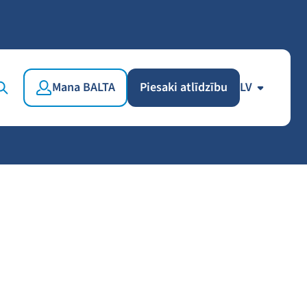
Mana BALTA
Piesaki atlīdzību
LV