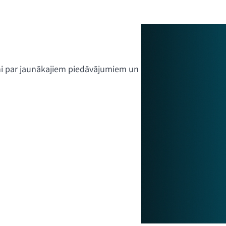
ini par jaunākajiem piedāvājumiem un
k redzamajām pogām, vai