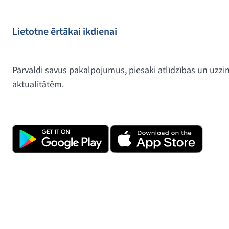
Lietotne ērtākai ikdienai
Pārvaldi savus pakalpojumus, piesaki atlīdzības un uzz
aktualitātēm.
Lejupielādē lietotni, klikšķinot uz tālā
noskenē QR kodu.