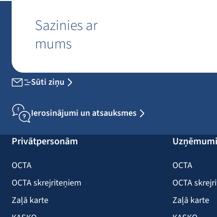
Sazinies ar
mums
Sūti ziņu
Ierosinājumi un atsauksmes
Privātpersonām
Uzņēmum
OCTA
OCTA
OCTA skrejriteņiem
OCTA skrejr
Zaļā karte
Zaļā karte