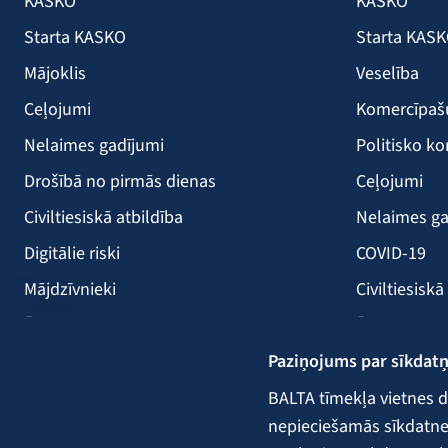
KASKO
KASKO
Starta KASKO
Starta KAS
Mājoklis
Veselība
Ceļojumi
Komercīpa
Nelaimes gadījumi
Politisko ko
Drošībā no pirmās dienas
Ceļojumi
Civiltiesiskā atbildība
Nelaimes ga
Digitālie riski
COVID-19
Mājdzīvnieki
Civiltiesiskā
Ērces
Ērces
Paziņojums par sīkdat
Saules paneļi
Būvniecība
Atpūtas kuģi
Lauksaimni
BALTA tīmekļa vietnes d
nepieciešamās sīkdatnes.
Kravas