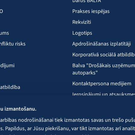
Darbs BALTA
KO
Prakses iespējas
Rekvizīti
šums
Logotips
nfliktu risks
Apdrošināšanas izplatītāji
Korporatīvā sociālā atbildī
dījumi
Balva "Drošākais uzņēmu
autoparks"
Kontaktpersona medijiem
 atbildība
Ierosinājumi un atsauksme
Klientu apkalpošanas vieta
ņu izmantošanu.
ecība
arbības nodrošināšanai tiek izmantotas savas un trešo puš
 Papildus, ar Jūsu piekrišanu, var tikt izmantotas arī analīt