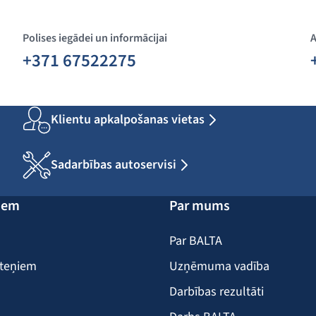
Polises iegādei un informācijai
A
+371 67522275
Klientu apkalpošanas vietas
Sadarbības autoservisi
iem
Par mums
Par BALTA
iteņiem
Uzņēmuma vadība
Darbības rezultāti