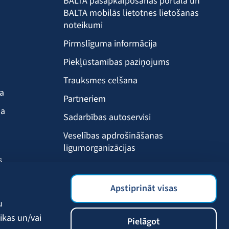
BALTA pašapkalpošanās portāla un
BALTA mobilās lietotnes lietošanas
noteikumi
Pirmslīguma informācija
Piekļūstamības paziņojums
Trauksmes celšana
ba
Partneriem
ma
Sadarbības autoservisi
Veselības apdrošināšanas
līgumorganizācijas
s
Drošības akadēmija
s
BALTA mobilā lietotne
Apstiprināt visas
Klientu labumi
u
ikas un/vai
Pielāgot