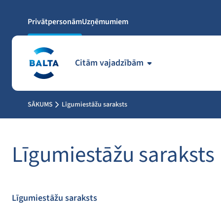
Privātpersonām
Uzņēmumiem
Citām vajadzībām
SĀKUMS
Līgumiestāžu saraksts
Līgumiestāžu saraksts
Līgumiestāžu saraksts