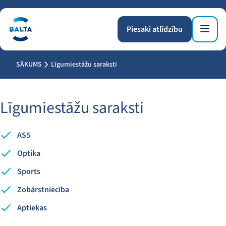
Piesaki atlīdzību
SĀKUMS
Līgumiestāžu saraksti
Līgumiestāžu saraksti
AS5
Optika
Sports
Zobārstniecība
Aptiekas