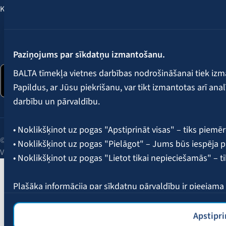
Klientu labumi
Seko mums:
Paziņojums par sīkdatņu izmantošanu.
BALTA tīmekļa vietnes darbības nodrošināšanai tiek iz
Papildus, ar Jūsu piekrišanu, var tikt izmantotas arī ana
darbību un pārvaldību.
• Noklikšķinot uz pogas "Apstiprināt visas" – tiks piemēr
© 2026 AAS BALTA | Skanstes iela 25, Rīga, LV-1013, Latvija.
• Noklikšķinot uz pogas "Pielāgot" – Jums būs iespēja pi
Vienotais reģ. Nr. 40003049409.
• Noklikšķinot uz pogas "Lietot tikai nepieciešamās" – t
Plašāka informācija par sīkdatņu pārvaldību ir pieejam
Apstipri