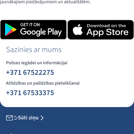
jaunākajiem piedāvājumiem un aktualitātēm.
Lejupielādē lietotni, klikšķinot uz tālāk redzamajām
pogām, vai noskenē QR kodu.
Sazinies ar mums
Polises iegādei un informācijai
+371 67522275
Atlīdzības un palīdzības pieteikšanai
+371 67533375
Sūti ziņu