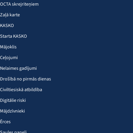
OCTA skrejriteņiem
Zaļā karte
KASKO
Starta KASKO
Mājoklis
Ceļojumi
Nelaimes gadījumi
Drošībā no pirmās dienas
Civiltiesiskā atbildība
Digitālie riski
Mājdzīvnieki
Ērces
Saules paneļi