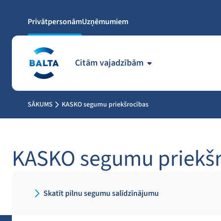
Privātpersonām
Uzņēmumiem
Citām vajadzībām
SĀKUMS
KASKO segumu priekšrocības
KASKO segumu priekšr
Skatīt pilnu segumu salīdzīnājumu