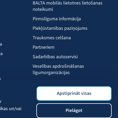
BALTA mobilās lietotnes lietošanas
noteikumi
Pirmslīguma informācija
Piekļūstamības paziņojums
Trauksmes celšana
ba
Partneriem
ma
Sadarbības autoservisi
Veselības apdrošināšanas
līgumorganizācijas
s
Drošības akadēmija
s
BALTA mobilā lietotne
Apstiprināt visas
Klientu labumi
u
ikas un/vai
Pielāgot