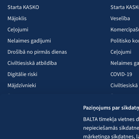
Starta KASKO
Starta KAS
Mājoklis
Veselība
Ceļojumi
Komercīpa
Nelaimes gadījumi
Politisko ko
Drošībā no pirmās dienas
Ceļojumi
Civiltiesiskā atbildība
Nelaimes ga
Digitālie riski
COVID-19
Mājdzīvnieki
Civiltiesiskā
Ērces
Ērces
Paziņojums par sīkdat
Saules paneļi
Būvniecība
Atpūtas kuģi
Lauksaimni
BALTA tīmekļa vietnes d
nepieciešamās sīkdatnes.
Kravas
mārketinga sīkdatnes, l