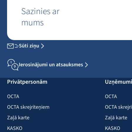
Sazinies ar
mums
Sūti ziņu
Ierosinājumi un atsauksmes
Privātpersonām
Uzņēmum
OCTA
OCTA
OCTA skrejriteņiem
OCTA skrejr
Zaļā karte
Zaļā karte
KASKO
KASKO