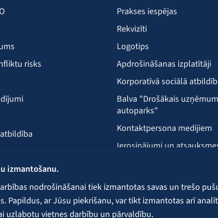
KO
Prakses iespējas
Rekvizīti
šums
Logotips
nfliktu risks
Apdrošināšanas izplatītāji
Korporatīvā sociālā atbildī
dījumi
Balva "Drošākais uzņēmu
autoparks"
Kontaktpersona medijiem
 atbildība
Ierosinājumi un atsauksme
Klientu apkalpošanas vieta
ņu izmantošanu.
ecība
arbības nodrošināšanai tiek izmantotas savas un trešo puš
 Papildus, ar Jūsu piekrišanu, var tikt izmantotas arī analīt
ai uzlabotu vietnes darbību un pārvaldību.