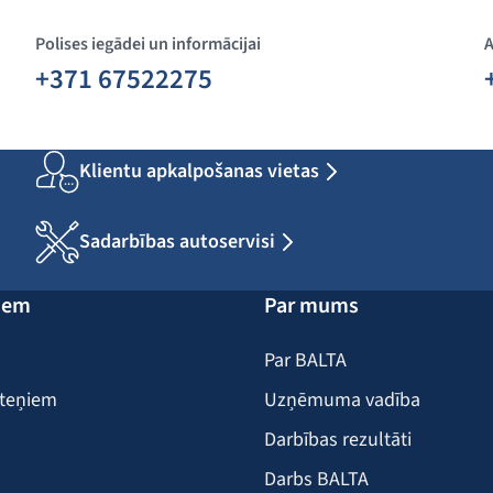
Polises iegādei un informācijai
A
+371 67522275
Klientu apkalpošanas vietas
Sadarbības autoservisi
iem
Par mums
Par BALTA
iteņiem
Uzņēmuma vadība
Darbības rezultāti
Darbs BALTA