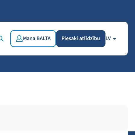
Mana BALTA
Piesaki atlīdzību
LV