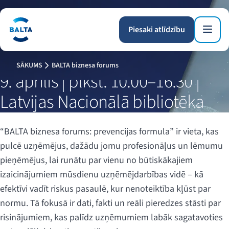
Piesaki atlīdzību
SĀKUMS
BALTA biznesa forums
9. aprīlis | plkst. 10.00–16.30 |
Latvijas Nacionālā bibliotēka
“BALTA biznesa forums: prevencijas formula” ir vieta, kas
pulcē uzņēmējus, dažādu jomu profesionāļus un lēmumu
pieņēmējus, lai runātu par vienu no būtiskākajiem
izaicinājumiem mūsdienu uzņēmējdarbības vidē – kā
efektīvi vadīt riskus pasaulē, kur nenoteiktība kļūst par
normu. Tā fokusā ir dati, fakti un reāli pieredzes stāsti par
risinājumiem, kas palīdz uzņēmumiem labāk sagatavoties