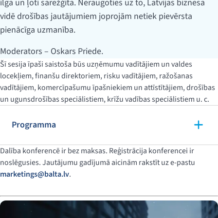
ilga un ļoti sarežģīta. Neraugoties uz to, Latvijas biznesa
vidē drošības jautājumiem joprojām netiek pievērsta
pienācīga uzmanība.
Moderators – Oskars Priede.
Šī sesija īpaši saistoša būs uzņēmumu vadītājiem un valdes
locekļiem, finanšu direktoriem, risku vadītājiem, ražošanas
vadītājiem, komercīpašumu īpašniekiem un attīstītājiem, drošības
un ugunsdrošības speciālistiem, krīžu vadības speciālistiem u. c.
Programma
Dalība konferencē ir bez maksas.
Reģistrācija konferencei ir
noslēgusies. Jautājumu gadījumā aicinām rakstīt uz e-pastu
marketings@balta.lv
.