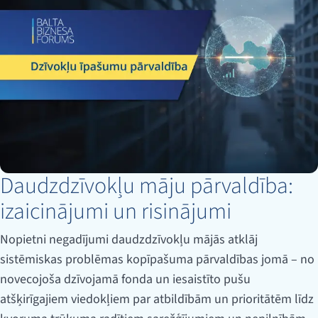
Daudzdzīvokļu māju pārvaldība:
izaicinājumi un risinājumi
Nopietni negadījumi daudzdzīvokļu mājās atklāj
sistēmiskas problēmas kopīpašuma pārvaldības jomā – no
novecojoša dzīvojamā fonda un iesaistīto pušu
atšķirīgajiem viedokļiem par atbildībām un prioritātēm līdz