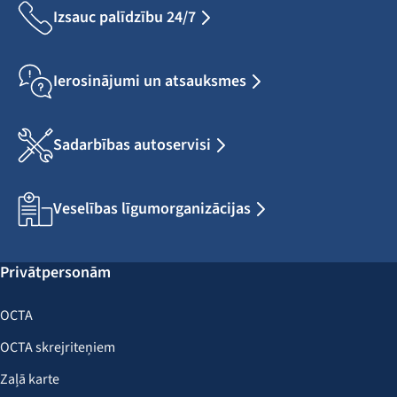
Izsauc palīdzību 24/7
Ierosinājumi un atsauksmes
Sadarbības autoservisi
Veselības līgumorganizācijas
Privātpersonām
OCTA
OCTA skrejriteņiem
Zaļā karte