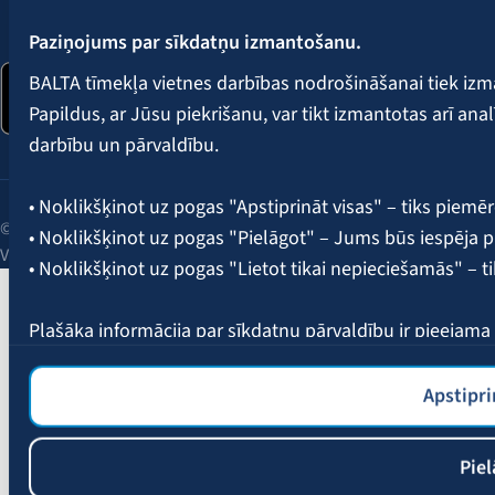
Seko mums:
Paziņojums par sīkdatņu izmantošanu.
BALTA tīmekļa vietnes darbības nodrošināšanai tiek iz
Papildus, ar Jūsu piekrišanu, var tikt izmantotas arī ana
darbību un pārvaldību.
• Noklikšķinot uz pogas "Apstiprināt visas" – tiks piemēr
© 2026 AAS BALTA | Skanstes iela 25, Rīga, LV-1013, Latvija.
• Noklikšķinot uz pogas "Pielāgot" – Jums būs iespēja pi
Vienotais reģ. Nr. 40003049409.
• Noklikšķinot uz pogas "Lietot tikai nepieciešamās" – t
Plašāka informācija par sīkdatņu pārvaldību ir pieejam
Apstipri
Piel