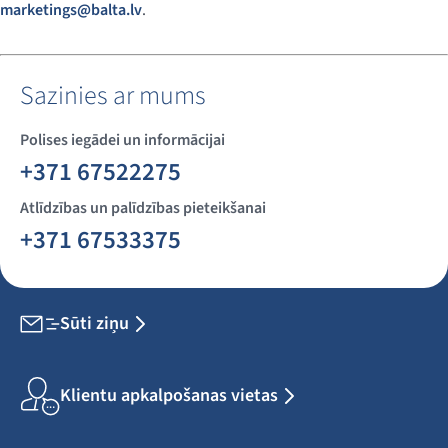
marketings@balta.lv
.
Sazinies ar mums
Polises iegādei un informācijai
+371 67522275
Atlīdzības un palīdzības pieteikšanai
+371 67533375
Sūti ziņu
Klientu apkalpošanas vietas