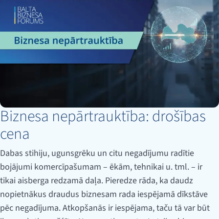
Biznesa nepārtrauktība: drošības
cena
Dabas stihiju, ugunsgrēku un citu negadījumu radītie
bojājumi komercīpašumam – ēkām, tehnikai u. tml. – ir
tikai aisberga redzamā daļa. Pieredze rāda, ka daudz
nopietnākus draudus biznesam rada iespējamā dīkstāve
pēc negadījuma. Atkopšanās ir iespējama, taču tā var būt