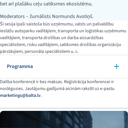
bet arī plašāku ceļu satiksmes ekosistēmu.
Moderators – žurnālists Normunds Avotiņš.
Šī sesija īpaši saistoša būs uzņēmumu, valsts un pašvaldību
iestāžu autoparku vadītājiem, transporta un loģistikas uzņēmumu
vadītājiem, transporta drošības un darba aizsardzības
speciālistiem, risku vadītājiem, satiksmes drošības organizāciju
pārstāvjiem, personāla speciālistiem u. c.
Programma
Dalība konferencē ir bez maksas.
Reģistrācija konferencei ir
noslēgusies. Jautājumu gadījumā aicinām rakstīt uz e-pastu
marketings@balta.lv
.