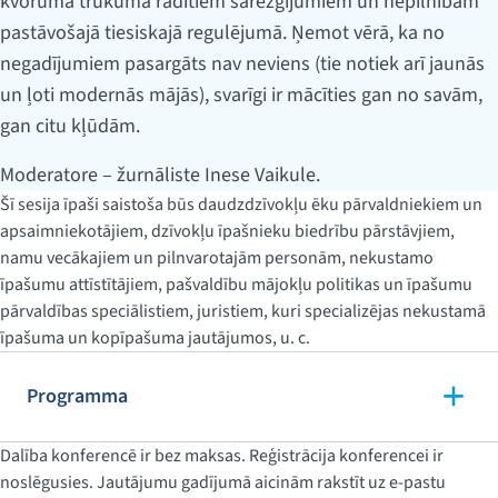
kvoruma trūkuma radītiem sarežģījumiem un nepilnībām
pastāvošajā tiesiskajā regulējumā. Ņemot vērā, ka no
negadījumiem pasargāts nav neviens (tie notiek arī jaunās
un ļoti modernās mājās), svarīgi ir mācīties gan no savām,
gan citu kļūdām.
Moderatore – žurnāliste Inese Vaikule.
Šī sesija īpaši saistoša būs daudzdzīvokļu ēku pārvaldniekiem un
apsaimniekotājiem, dzīvokļu īpašnieku biedrību pārstāvjiem,
namu vecākajiem un pilnvarotajām personām, nekustamo
īpašumu attīstītājiem, pašvaldību mājokļu politikas un īpašumu
pārvaldības speciālistiem, juristiem, kuri specializējas nekustamā
īpašuma un kopīpašuma jautājumos, u. c.
Programma
Dalība konferencē ir bez maksas.
Reģistrācija konferencei ir
noslēgusies. Jautājumu gadījumā aicinām rakstīt uz e-pastu