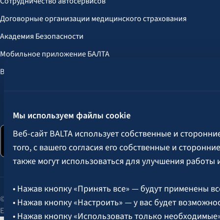
Сотрудничество автосервисов
Договорные организации медицинского страхования
Академия Безопасности
Мобильное приложение БАЛТА
Выгоды для клиентов
Следите за нами:
Мы используем файлы cookie
Веб-сайт BALTA использует собственные и сторонни
того, с вашего согласия его собственные и сторонн
также могут использоваться для улучшения работы 
• Нажав кнопку «Принять все» — будут применены вс
© 2026 AAS BALTA | улица Сканстес 25, Рига, LV-1013, Латвия.
• Нажав кнопку «Настроить» — у вас будет возможно
Единый рег. № 40003049409.
• Нажав кнопку «Использовать только необходимые