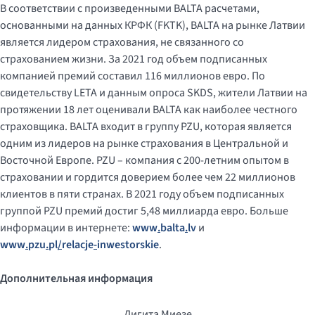
В соответствии с произведенными BALTA расчетами,
основанными на данных КРФК (FKTK), BALTA на рынке Латвии
является лидером страхования, не связанного со
страхованием жизни. За 2021 год объем подписанных
компанией премий составил 116 миллионов евро. По
свидетельству LETA и данным опроса SKDS, жители Латвии на
протяжении 18 лет оценивали BALTA как наиболее честного
страховщика. BALTA входит в группу PZU, которая является
одним из лидеров на рынке страхования в Центральной и
Восточной Европе. PZU – компания с 200-летним опытом в
страховании и гордится доверием более чем 22 миллионов
клиентов в пяти странах. В 2021 году объем подписанных
группой PZU премий достиг 5,48 миллиарда евро. Больше
информации в интернете:
www
.
balta
.
lv
и
www
.
pzu
.
pl
/
relacje
-
inwestorskie
.
Дополнительная информация
Лигита Миезе