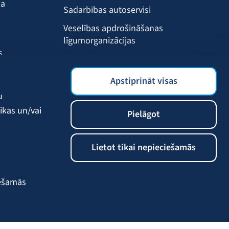
ma
Sadarbības autoservisi
Veselības apdrošināšanas
līgumorganizācijas
s
Drošības akadēmija
s
BALTA mobilā lietotne
Apstiprināt visas
Klientu labumi
u
ikas un/vai
Pielāgot
Lietot tikai nepieciešamās
iešamās