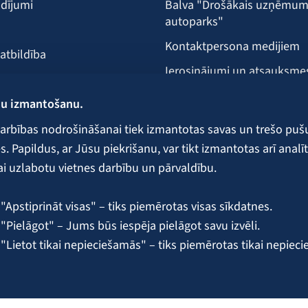
dījumi
Balva "Drošākais uzņēmu
autoparks"
Kontaktpersona medijiem
 atbildība
Ierosinājumi un atsauksme
Klientu apkalpošanas vieta
ņu izmantošanu.
ecība
arbības nodrošināšanai tiek izmantotas savas un trešo puš
 Papildus, ar Jūsu piekrišanu, var tikt izmantotas arī analīt
ai uzlabotu vietnes darbību un pārvaldību.
 galvojumi un nodrošinājumi
"Apstiprināt visas" – tiks piemērotas visas sīkdatnes.
"Pielāgot" – Jums būs iespēja pielāgot savu izvēli.
 "Lietot tikai nepieciešamās" – tiks piemērotas tikai nepiec
 sīkdatņu pārvaldību ir pieejama BALTA
sīkdatņu politikā
.