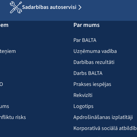
Sadarbības autoservisi
iem
Par mums
Par BALTA
iteņiem
Uzņēmuma vadība
Darbības rezultāti
Darbs BALTA
KO
Prakses iespējas
Rekvizīti
šums
Logotips
nfliktu risks
Apdrošināšanas izplatītāji
Korporatīvā sociālā atbildī