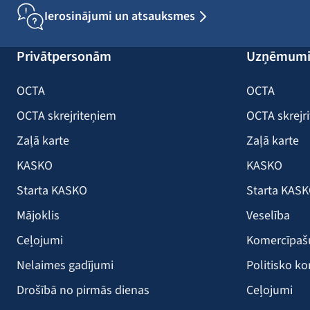
Ierosinājumi un atsauksmes
Privātpersonām
Uzņēmum
OCTA
OCTA
OCTA skrejriteņiem
OCTA skrejr
Zaļā karte
Zaļā karte
KASKO
KASKO
Starta KASKO
Starta KAS
Mājoklis
Veselība
Ceļojumi
Komercīpa
Nelaimes gadījumi
Politisko ko
Drošībā no pirmās dienas
Ceļojumi