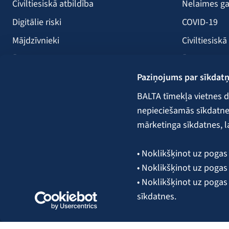
Civiltiesiskā atbildība
Nelaimes ga
Digitālie riski
COVID-19
Mājdzīvnieki
Civiltiesiskā
Ērces
Ērces
Paziņojums par sīkdat
Saules paneļi
Būvniecība
Atpūtas kuģi
Lauksaimni
BALTA tīmekļa vietnes d
nepieciešamās sīkdatnes.
Kravas
mārketinga sīkdatnes, l
Garantijas,
• Noklikšķinot uz pogas 
• Noklikšķinot uz pogas 
Seko mums:
• Noklikšķinot uz pogas
sīkdatnes.
Plašāka informācija par