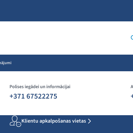
inājumi
Polises iegādei un informācijai
A
+371 67522275
Klientu apkalpošanas vietas