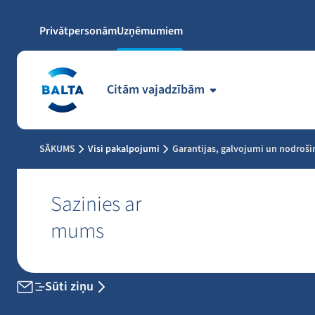
Privātpersonām
Uzņēmumiem
Citām vajadzībām
SĀKUMS
Visi pakalpojumi
Garantijas, galvojumi un nodroš
Sazinies ar
mums
Sūti ziņu