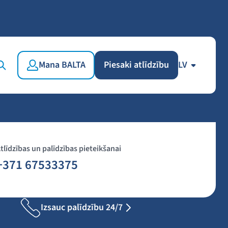
Mana BALTA
Piesaki atlīdzību
LV
tlīdzības un palīdzības pieteikšanai
+371 67533375
Izsauc palīdzību 24/7