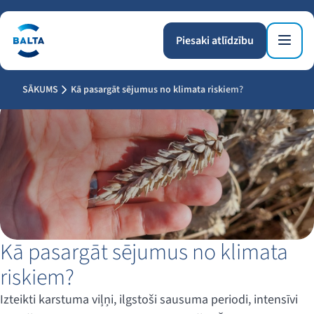
Piesaki atlīdzību
SĀKUMS
Kā pasargāt sējumus no klimata riskiem?
Kā pasargāt sējumus no klimata
riskiem?
Izteikti karstuma viļņi, ilgstoši sausuma periodi, intensīvi