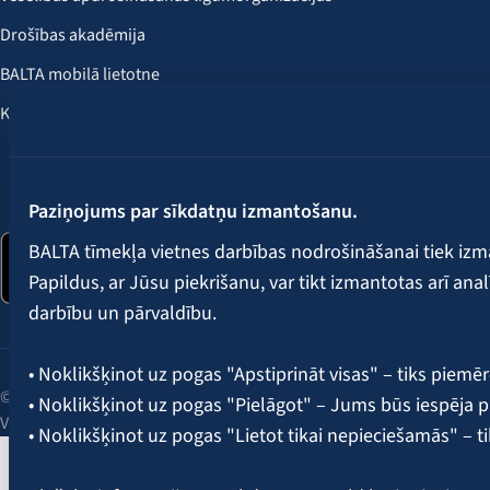
Drošības akadēmija
BALTA mobilā lietotne
Klientu labumi
Seko mums:
Paziņojums par sīkdatņu izmantošanu.
BALTA tīmekļa vietnes darbības nodrošināšanai tiek iz
Papildus, ar Jūsu piekrišanu, var tikt izmantotas arī ana
darbību un pārvaldību.
• Noklikšķinot uz pogas "Apstiprināt visas" – tiks piemēr
© 2026 AAS BALTA | Skanstes iela 25, Rīga, LV-1013, Latvija.
• Noklikšķinot uz pogas "Pielāgot" – Jums būs iespēja pi
Vienotais reģ. Nr. 40003049409.
• Noklikšķinot uz pogas "Lietot tikai nepieciešamās" – t