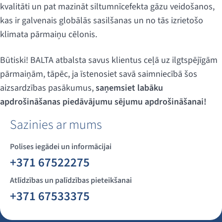
kvalitāti un pat mazināt siltumnīcefekta gāzu veidošanos,
kas ir galvenais globālās sasilšanas un no tās izrietošo
klimata pārmaiņu cēlonis.
Būtiski! BALTA atbalsta savus klientus ceļā uz ilgtspējīgām
pārmaiņām, tāpēc, ja īstenosiet savā saimniecībā šos
aizsardzības pasākumus,
saņemsiet labāku
apdrošināšanas piedāvājumu sējumu apdrošināšanai!
Sazinies ar mums
Polises iegādei un informācijai
+371 67522275
Atlīdzības un palīdzības pieteikšanai
+371 67533375