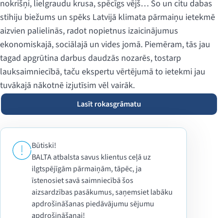
nokrišņi, lielgraudu krusa, spēcīgs vējš… Šo un citu dabas
stihiju biežums un spēks Latvijā klimata pārmaiņu ietekmē
aizvien palielinās, radot nopietnus izaicinājumus
ekonomiskajā, sociālajā un vides jomā. Piemēram, tās jau
tagad apgrūtina darbus daudzās nozarēs, tostarp
lauksaimniecībā, taču ekspertu vērtējumā to ietekmi jau
tuvākajā nākotnē izjutīsim vēl vairāk.
Lasīt rokasgrāmatu
Būtiski!
BALTA atbalsta savus klientus ceļā uz
ilgtspējīgām pārmaiņām, tāpēc, ja
īstenosiet savā saimniecībā šos
aizsardzības pasākumus, saņemsiet labāku
apdrošināšanas piedāvājumu sējumu
apdrošināšanai!