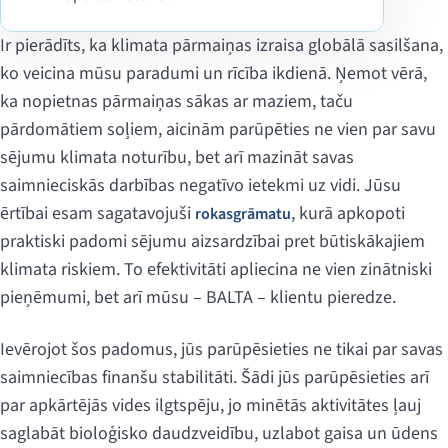
Ir pierādīts, ka klimata pārmaiņas izraisa globālā sasilšana,
ko veicina mūsu paradumi un rīcība ikdienā. Ņemot vērā,
ka nopietnas pārmaiņas sākas ar maziem, taču
pārdomātiem soļiem, aicinām parūpēties ne vien par savu
sējumu klimata noturību, bet arī mazināt savas
saimnieciskās darbības negatīvo ietekmi uz vidi. Jūsu
ērtībai esam sagatavojuši
, kurā apkopoti
rokasgrāmatu
praktiski padomi sējumu aizsardzībai pret būtiskākajiem
klimata riskiem. To efektivitāti apliecina ne vien zinātniski
pieņēmumi, bet arī mūsu – BALTA – klientu pieredze.
Ievērojot šos padomus, jūs parūpēsieties ne tikai par savas
saimniecības finanšu stabilitāti. Šādi jūs parūpēsieties arī
par apkārtējās vides ilgtspēju, jo minētās aktivitātes ļauj
saglabāt bioloģisko daudzveidību, uzlabot gaisa un ūdens