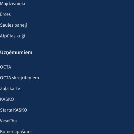
Mājdzīvnieki
Ērces
Saules paneļi
Atpūtas kuģi
Uzņēmumiem
OCTA
OCTA skrejriteņiem
Zaļā karte
KASKO
Starta KASKO
Veselība
Komercīpašums