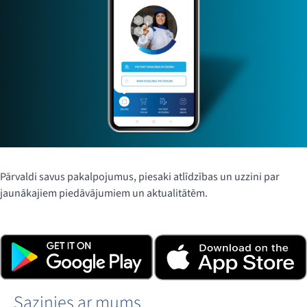
Pārvaldi savus pakalpojumus, piesaki atlīdzības un uzzini par
jaunākajiem piedāvājumiem un aktualitātēm.
Lejupielādē lietotni, klikšķinot uz tālāk redzamajām
pogām, vai noskenē QR kodu.
Sazinies ar mums