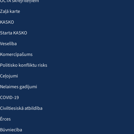
OCTA skrejriteņiem
Zaļā karte
KASKO
Starta KASKO
Veselība
Komercīpašums
Politisko konfliktu risks
Ceļojumi
Nelaimes gadījumi
COVID-19
Civiltiesiskā atbildība
Ērces
Būvniecība