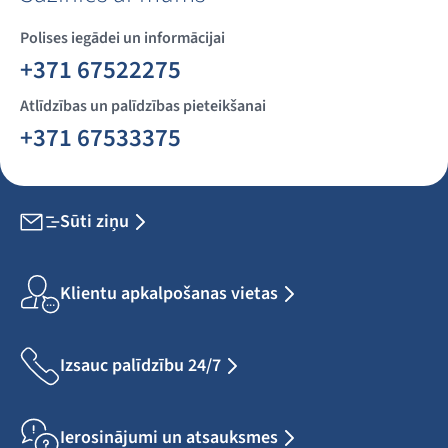
Polises iegādei un informācijai
+371 67522275
Atlīdzības un palīdzības pieteikšanai
+371 67533375
Sūti ziņu
Klientu apkalpošanas vietas
Izsauc palīdzību 24/7
Ierosinājumi un atsauksmes