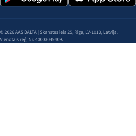
© 2026 AAS BALTA | Skanstes iela 25, Rīga, LV-1013, Latvija.
Vienotais reģ. Nr. 40003049409.